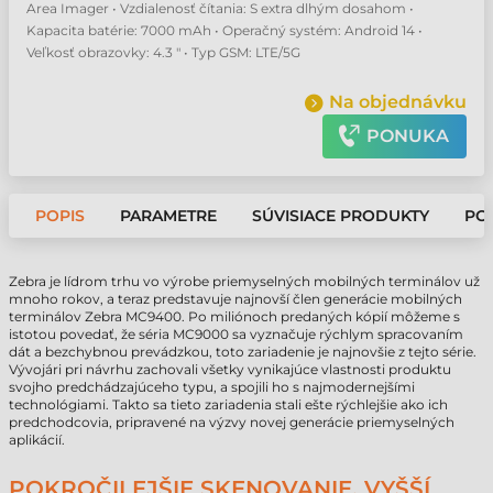
Area Imager • Vzdialenosť čítania: S extra dlhým dosahom •
Kapacita batérie: 7000 mAh • Operačný systém: Android 14 •
Veľkosť obrazovky: 4.3 " • Typ GSM: LTE/5G
Na objednávku
PONUKA
POPIS
PARAMETRE
SÚVISIACE PRODUKTY
PO
Zebra je lídrom trhu vo výrobe priemyselných mobilných terminálov už
mnoho rokov, a teraz predstavuje najnovší člen generácie mobilných
terminálov Zebra MC9400. Po miliónoch predaných kópií môžeme s
istotou povedať, že séria MC9000 sa vyznačuje rýchlym spracovaním
dát a bezchybnou prevádzkou, toto zariadenie je najnovšie z tejto série.
Vývojári pri návrhu zachovali všetky vynikajúce vlastnosti produktu
svojho predchádzajúceho typu, a spojili ho s najmodernejšími
technológiami. Takto sa tieto zariadenia stali ešte rýchlejšie ako ich
predchodcovia, pripravené na výzvy novej generácie priemyselných
aplikácií.
POKROČILEJŠIE SKENOVANIE, VYŠŠÍ