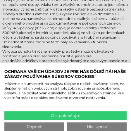
len oprávnené osoby. Vďaka tomu všetkému možno s touto jedinečnou
inováciou výrazne znížiť únik dát a všetky ostatné bezpečnostné riziká.
Modely s prednou kamerou majú vyššie rozlíšenie ako doteraz a sú
ideálne na zaznamenávanie mimoriadne detailných záberov, takže sú
okrem iného vhodné aj na zdokumentovanie poškodených zásielok.
Veľký, 4,3-palcový (10 922 cm) displej je dobre viditeľný (rozlíšenie
800*480 pixelov) v interiéri aj exteriéri, ako aj vo vlhkých podmienkach.
K tomu všetkému sa dá dokonca používať aj s hrubými rukavicami.
Už žiadne stratené mobilné terminály so vstavanou funkciou
sledovania.
Výrobca ponúka tri rôzne modely pre všetky možné užívateľské
prostredia: jeden pre všeobecné použitie, jeden pre
chladné/chladničkové prostredie s vyhrievaným dotykovým panelom a
batériou odolnou voči chladu a jeden pre prostredie pracujúce s
nebezpečnými materiálmi.
OCHRANA VAŠICH ÚDAJOV JE PRE NÁS DÔLEŽITÁ! NAŠE
ZÁSADY POUŽÍVANIA SÚBOROV COOKIES!
ZEBRA MC9300 VS. MC9400
Môžeme ich umiestniť na analýzu údajov o našich návštevníkoch, na
zlepšenie našich webových stránok, zobrazovanie prispôsobeného
Procesor:
8-jadrový procesor Qualcomm 4490 2,4 GHz má
obsahu a na poskytovanie skvelého zážitku z webových stránok. Pre
výrazne (dvaapolkrát) vyšší výkon ako jeho predchodca, takže
viac informácií o cookies používame otvorené nastavenia.
spracovanie dát a rýchlosť spustených aplikácií sa výrazne zrýchli.
Pamäť:
výrazné zvýšenie pamäte uľahčuje plynulý chod aplikácií
a poskytuje dostatočný úložný priestor pre dáta a programy. V
porovnaní s MC9300 sa systémová pamäť zväčšila o 50 % a
Ok, pokračujte
štvornásobne sa zväčšila veľkosť Flash pamäte slúžiacej ako
zálohovacie úložisko, ktorú je možné v prípade potreby
Poprieť
Nie, uprav
používateľa rozšíriť aj o osemnásobne výkonnejšiu micro SD