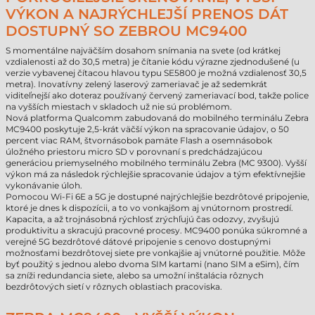
VÝKON A NAJRÝCHLEJŠÍ PRENOS DÁT
DOSTUPNÝ SO ZEBROU MC9400
S momentálne najväčším dosahom snímania na svete (od krátkej
vzdialenosti až do 30,5 metra) je čítanie kódu výrazne zjednodušené (u
verzie vybavenej čítacou hlavou typu SE5800 je možná vzdialenosť 30,5
metra). Inovatívny zelený laserový zameriavač je až sedemkrát
viditeľnejší ako doteraz používaný červený zameriavací bod, takže police
na vyšších miestach v skladoch už nie sú problémom.
Nová platforma Qualcomm zabudovaná do mobilného terminálu Zebra
MC9400 poskytuje 2,5-krát väčší výkon na spracovanie údajov, o 50
percent viac RAM, štvornásobok pamäte Flash a osemnásobok
úložného priestoru micro SD v porovnaní s predchádzajúcou
generáciou priemyselného mobilného terminálu Zebra (MC 9300). Vyšší
výkon má za následok rýchlejšie spracovanie údajov a tým efektívnejšie
vykonávanie úloh.
Pomocou Wi-Fi 6E a 5G je dostupné najrýchlejšie bezdrôtové pripojenie,
ktoré je dnes k dispozícii, a to vo vonkajšom aj vnútornom prostredí.
Kapacita, a až trojnásobná rýchlosť zrýchľujú čas odozvy, zvyšujú
produktivitu a skracujú pracovné procesy. MC9400 ponúka súkromné a
verejné 5G bezdrôtové dátové pripojenie s cenovo dostupnými
možnosťami bezdrôtovej siete pre vonkajšie aj vnútorné použitie. Môže
byť použitý s jednou alebo dvoma SIM kartami (nano SIM a eSim), čím
sa zníži redundancia siete, alebo sa umožní inštalácia rôznych
bezdrôtových sietí v rôznych oblastiach pracoviska.