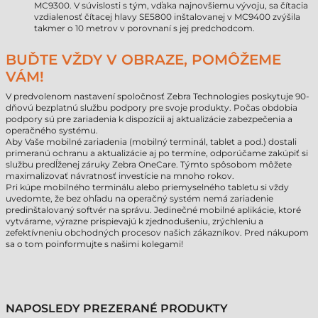
MC9300. V súvislosti s tým, vďaka najnovšiemu vývoju, sa čítacia
vzdialenosť čítacej hlavy SE5800 inštalovanej v MC9400 zvýšila
takmer o 10 metrov v porovnaní s jej predchodcom.
BUĎTE VŽDY V OBRAZE, POMÔŽEME
VÁM!
V predvolenom nastavení spoločnosť Zebra Technologies poskytuje 90-
dňovú bezplatnú službu podpory pre svoje produkty. Počas obdobia
podpory sú pre zariadenia k dispozícii aj aktualizácie zabezpečenia a
operačného systému.
Aby Vaše mobilné zariadenia (mobilný terminál, tablet a pod.) dostali
primeranú ochranu a aktualizácie aj po termíne, odporúčame zakúpiť si
službu predĺženej záruky Zebra OneCare. Týmto spôsobom môžete
maximalizovať návratnosť investície na mnoho rokov.
Pri kúpe mobilného terminálu alebo priemyselného tabletu si vždy
uvedomte, že bez ohľadu na operačný systém nemá zariadenie
predinštalovaný softvér na správu. Jedinečné mobilné aplikácie, ktoré
vytvárame, výrazne prispievajú k zjednodušeniu, zrýchleniu a
zefektívneniu obchodných procesov našich zákazníkov. Pred nákupom
sa o tom poinformujte s našimi kolegami!
NAPOSLEDY PREZERANÉ PRODUKTY