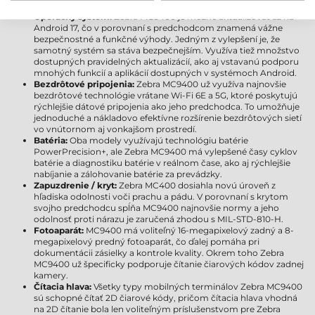
kartu.
Operačný systém:
Zebra MC9400 je možné aktualizovať až na
Android 17, čo v porovnaní s predchodcom znamená vážne
bezpečnostné a funkčné výhody. Jedným z vylepšení je, že
samotný systém sa stáva bezpečnejším. Využíva tiež množstvo
dostupných pravidelných aktualizácií, ako aj vstavanú podporu
mnohých funkcií a aplikácií dostupných v systémoch Android.
Bezdrôtové pripojenia:
Zebra MC9400 už využíva najnovšie
bezdrôtové technológie vrátane Wi-Fi 6E a 5G, ktoré poskytujú
rýchlejšie dátové pripojenia ako jeho predchodca. To umožňuje
jednoduché a nákladovo efektívne rozšírenie bezdrôtových sietí
vo vnútornom aj vonkajšom prostredí.
Batéria:
Oba modely využívajú technológiu batérie
PowerPrecision+, ale Zebra MC9400 má vylepšené časy cyklov
batérie a diagnostiku batérie v reálnom čase, ako aj rýchlejšie
nabíjanie a zálohovanie batérie za prevádzky.
Zapuzdrenie / kryt:
Zebra MC400 dosiahla novú úroveň z
hľadiska odolnosti voči prachu a pádu. V porovnaní s krytom
svojho predchodcu spĺňa MC9400 najnovšie normy a jeho
odolnosť proti nárazu je zaručená zhodou s MIL-STD-810-H.
Fotoaparát:
MC9400 má voliteľný 16-megapixelový zadný a 8-
megapixelový predný fotoaparát, čo ďalej pomáha pri
dokumentácii zásielky a kontrole kvality. Okrem toho Zebra
MC9400 už špecificky podporuje čítanie čiarových kódov zadnej
kamery.
Čítacia hlava:
Všetky typy mobilných terminálov Zebra MC9400
sú schopné čítať 2D čiarové kódy, pričom čítacia hlava vhodná
na 2D čítanie bola len voliteľným príslušenstvom pre Zebra