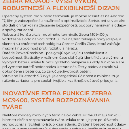
ZEBRA MC9400 - VYŠŠÍ VÝKON,
ROBUSTNEJŠÍ A FLEXIBILNEJŠÍ DIZAJN
Operačný systém mobilného terminálu je možné rozšíriť až na Android
17, čím je zabezpečená aktuálnosť a optimalizácia. Sprístupní sa viac ako
sto ďalších funkcií na zlepšenie bezpečnosti, podpory nahrávania údajov
a správy zariadení.
Robustná konštrukcia mobilného terminálu Zebra MC9400 je
vodotesná a odolná voči rozbitiu. Dva najzraniteľnejšie body (displej a
skener) sú chránené technológiou Corner Gorilla Glass, ktorá zaisťuje
maximálnu odolnosť proti rozbitiu a nárazu.
Batérie PowerPrecision+ poskytujú vynikajúcu spoľahlivosť a
bezpečnosť. Štatistiky v reálnom čase uľahčujú identifikáciu a výmenu
vybitých batérií. Vďaka funkcii rýchleho nabíjania sú vždy funkčné a ani
pri výmene batérií nedochádza k strate dát. Testy pádov a rozbití sú
dokončené s batériou, čo zaručuje životnosť batérií.
Vstavané Bluetooth 5.3 zvyšuje energetickú účinnosť a minimalizuje
rušenie zariadenia pre spoľahlivejšie a kvalitnejšie dátové pripojenia.
INOVATÍVNE EXTRA FUNKCIE ZEBRA
MC9400, SYSTÉM ROZPOZNÁVANIA
TVÁRE
Niektoré modely mobilných terminálov Zebra MC9400 majú funkciu
biometrického rozpoznávania tváre. Vďaka tomu je pre používateľa
jednoduchší a rýchlejší prístup k zariadeniu. Zvýšená bezpečnosť údajov
poskytuje zamestnávateľovi dodatočnú ochranu, keďže prístup majú