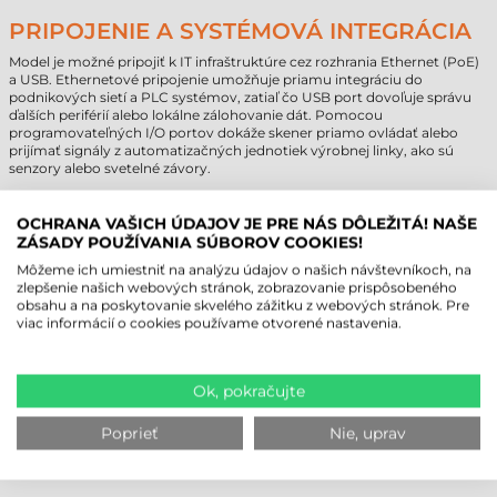
PRIPOJENIE A SYSTÉMOVÁ INTEGRÁCIA
Model je možné pripojiť k IT infraštruktúre cez rozhrania Ethernet (PoE)
a USB. Ethernetové pripojenie umožňuje priamu integráciu do
podnikových sietí a PLC systémov, zatiaľ čo USB port dovoľuje správu
ďalších periférií alebo lokálne zálohovanie dát. Pomocou
programovateľných I/O portov dokáže skener priamo ovládať alebo
prijímať signály z automatizačných jednotiek výrobnej linky, ako sú
senzory alebo svetelné závory.
ČÍTAČKA ČIAROVÝCH KÓDOV ZEBRA
OCHRANA VAŠICH ÚDAJOV JE PRE NÁS DÔLEŽITÁ! NAŠE
FS40 - TECHNICKÉ PARAMETRE
ZÁSADY POUŽÍVANIA SÚBOROV COOKIES!
Môžeme ich umiestniť na analýzu údajov o našich návštevníkoch, na
Značka
Zebra
zlepšenie našich webových stránok, zobrazovanie prispôsobeného
Model
FS40
obsahu a na poskytovanie skvelého zážitku z webových stránok. Pre
viac informácií o cookies používame otvorené nastavenia.
Technológia snímania
2D Area Imager
Komunikácia
káblová
Min. vzdialenosť snímania
8 cm
Max. vzdialenosť snímania
234 cm
Ok, pokračujte
Pracovné prostredie
priemyselné
Vyhotovenie
stacionárne
Poprieť
Nie, uprav
Ďalšie podrobnosti v záložke "Parametre"!