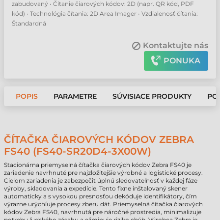
zabudovaný • Čítanie čiarových kódov: 2D (napr. QR kód, PDF
kód) • Technológia čítania: 2D Area Imager • Vzdialenosť čítania:
Štandardná
Kontaktujte nás
PONUKA
POPIS
PARAMETRE
SÚVISIACE PRODUKTY
PO
ČÍTAČKA ČIAROVÝCH KÓDOV ZEBRA
FS40 (FS40-SR20D4-3X00W)
Stacionárna priemyselná čítačka čiarových kódov Zebra FS40 je
zariadenie navrhnuté pre najzložitejšie výrobné a logistické procesy.
Cieľom zariadenia je zabezpečiť úplnú sledovateľnosť v každej fáze
výroby, skladovania a expedície. Tento fixne inštalovaný skener
automaticky a s vysokou presnosťou dekóduje identifikátory, čím
výrazne urýchľuje procesy zberu dát. Priemyselná čítačka čiarových
kódov Zebra FS40, navrhnutá pre náročné prostredia, minimalizuje
potrebu ľudského zásahu a eliminuje riziko chýb. Výrobca Zebra je