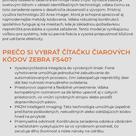
svetovým lídrom v oblasti identifikačných technológií, vďaka čomu sa
toto zariadenie opiera o desaťročia skúseností s vývojom. Prístroj
využíva technológiu 2D Area Imager, ktorá je schopná spracovať aj
najmodernejšie metódy kódovania. Vďaka robustnej konštrukcii
spoľahlivo funguje aj na miestach, kde je základnou požiadavkou
nepretržitá prevádzka a vysoké zaťaženie. Tento model je vynikajúcou
voľbou pre systémy, kde sú pevná fixácia a vysoká priepustnosť kľúčové
pre udržanie efektivity.
PREČO SI VYBRAŤ ČÍTAČKU ČIAROVÝCH
KÓDOV ZEBRA FS40?
Vysokorýchlostná integrácia do výrobných liniek: Fixné
vyhotovenie umožňuje jednoduché zabudovanie do
automatizovaných procesov, čím zabezpečuje nepretržitý zber
dát bez nutnosti manuálneho ovládania.
Priestorovo úsporné a flexibilné umiestnenie: Vďaka
kompaktným rozmerom sa dá ľahko upevniť aj v úzkych
priestoroch, vo vnútri výrobných strojov alebo pozdĺž
dopravníkových pásov.
PRZM Intelligent Imaging: Táto technológia umožňuje úspešné
prečítanie poškodených, nekvalitných alebo odrážajúcich kódov
hneď na prvýkrát.
Priemyselná odolnosť: Konštrukcia zariadenia odoláva vibráciám
a nečistotám vyskytujúcim sa vo výrobnom prostredí, čo
zaručuje dlhú životnosť a nízke nároky na údržbu.