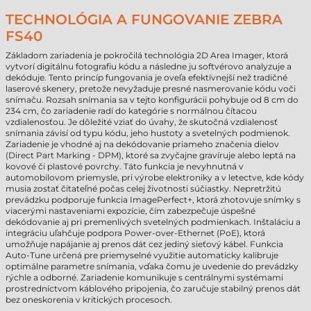
TECHNOLÓGIA A FUNGOVANIE ZEBRA
FS40
Základom zariadenia je pokročilá technológia 2D Area Imager, ktorá
vytvorí digitálnu fotografiu kódu a následne ju softvérovo analyzuje a
dekóduje. Tento princíp fungovania je oveľa efektívnejší než tradičné
laserové skenery, pretože nevyžaduje presné nasmerovanie kódu voči
snímaču. Rozsah snímania sa v tejto konfigurácii pohybuje od 8 cm do
234 cm, čo zariadenie radí do kategórie s normálnou čítacou
vzdialenosťou. Je dôležité vziať do úvahy, že skutočná vzdialenosť
snímania závisí od typu kódu, jeho hustoty a svetelných podmienok.
Zariadenie je vhodné aj na dekódovanie priameho značenia dielov
(Direct Part Marking - DPM), ktoré sa zvyčajne gravíruje alebo leptá na
kovové či plastové povrchy. Táto funkcia je nevyhnutná v
automobilovom priemysle, pri výrobe elektroniky a v letectve, kde kódy
musia zostať čitateľné počas celej životnosti súčiastky. Nepretržitú
prevádzku podporuje funkcia ImagePerfect+, ktorá zhotovuje snímky s
viacerými nastaveniami expozície, čím zabezpečuje úspešné
dekódovanie aj pri premenlivých svetelných podmienkach. Inštaláciu a
integráciu uľahčuje podpora Power-over-Ethernet (PoE), ktorá
umožňuje napájanie aj prenos dát cez jediný sieťový kábel. Funkcia
Auto-Tune určená pre priemyselné využitie automaticky kalibruje
optimálne parametre snímania, vďaka čomu je uvedenie do prevádzky
rýchle a odborné. Zariadenie komunikuje s centrálnymi systémami
prostredníctvom káblového pripojenia, čo zaručuje stabilný prenos dát
bez oneskorenia v kritických procesoch.