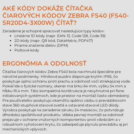
AKÉ KÓDY DOKÁŽE ČÍTAČKA
ČIAROVÝCH KÓDOV ZEBRA FS40 (FS40-
SR20D4-3X00W) ČÍTAŤ?
Zariadenie je schopné spracovať nasledujúce typy kódov:
Lineárne 1D kódy (napr. EAN-13, Code 128, Code 39)
2D kódy (napr. QR kód, DataMatrix, PDF417)
Priame značenie dielov (DPM)
Poštové kódy
ERGONÓMIA A ODOLNOSŤ
Čítačka čiarových kódov Zebra FS40 bola navrhnutá špeciálne pre
náročné podmienky. Hliníkové puzdro disponuje krytím IP65, čo
poskytuje úplnú ochranu proti prachu a odolnosť voči striekajúcej vode.
Pokiaľ ide o fyzické rozmery, skener má šírku 64 mm, výšku 54 mm a
hĺbku 91,4 mm. Táto kompaktná konštrukcia je nevyhnutná pri fixne
inštalovaných systémoch, kde je priestor na montáž často obmedzený.
Pre používateľov poskytujú okamžitú spätnú väzbu o prevádzkovom
stave 360-stupňové stavové svetlá a vstavané stavové LED diódy.
Výrobca poskytuje na zariadenie záruku 24 mesiacov, čo potvrdzuje
dlhodobú spoľahlivosť produktu. Vďaka pevnej montáži sa odolnosť
prejavuje v ochrane vnútorných komponentov proti vibráciám a v
robustnom vyhotovení krytu, čo zabezpečuje plynulú prevádzku aj pri
mechanických vplyvoch.