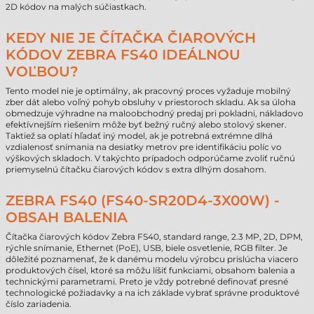
2D kódov na malých súčiastkach.
KEDY NIE JE ČÍTAČKA ČIAROVÝCH
KÓDOV ZEBRA FS40 IDEÁLNOU
VOĽBOU?
Tento model nie je optimálny, ak pracovný proces vyžaduje mobilný
zber dát alebo voľný pohyb obsluhy v priestoroch skladu. Ak sa úloha
obmedzuje výhradne na maloobchodný predaj pri pokladni, nákladovo
efektívnejším riešením môže byť bežný ručný alebo stolový skener.
Taktiež sa oplatí hľadať iný model, ak je potrebná extrémne dlhá
vzdialenosť snímania na desiatky metrov pre identifikáciu políc vo
výškových skladoch. V takýchto prípadoch odporúčame zvoliť ručnú
priemyselnú čítačku čiarových kódov s extra dlhým dosahom.
ZEBRA FS40 (FS40-SR20D4-3X00W) -
OBSAH BALENIA
Čítačka čiarových kódov Zebra FS40, standard range, 2.3 MP, 2D, DPM,
rýchle snímanie, Ethernet (PoE), USB, biele osvetlenie, RGB filter. Je
dôležité poznamenať, že k danému modelu výrobcu prislúcha viacero
produktových čísel, ktoré sa môžu líšiť funkciami, obsahom balenia a
technickými parametrami. Preto je vždy potrebné definovať presné
technologické požiadavky a na ich základe vybrať správne produktové
číslo zariadenia.