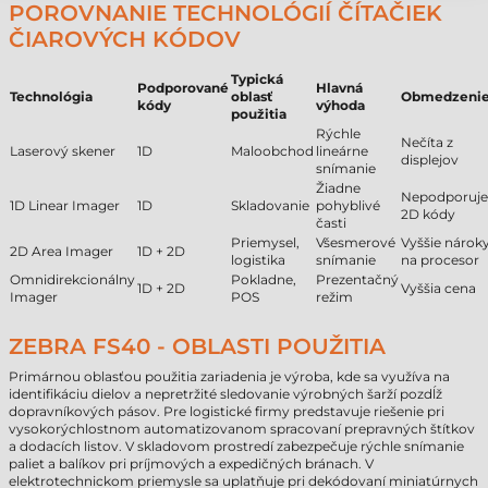
POROVNANIE TECHNOLÓGIÍ ČÍTAČIEK
ČIAROVÝCH KÓDOV
Typická
Podporované
Hlavná
Technológia
oblasť
Obmedzeni
kódy
výhoda
použitia
Rýchle
Nečíta z
Laserový skener
1D
Maloobchod
lineárne
displejov
snímanie
Žiadne
Nepodporuje
1D Linear Imager
1D
Skladovanie
pohyblivé
2D kódy
časti
Priemysel,
Všesmerové
Vyššie nárok
2D Area Imager
1D + 2D
logistika
snímanie
na procesor
Omnidirekcionálny
Pokladne,
Prezentačný
1D + 2D
Vyššia cena
Imager
POS
režim
ZEBRA FS40 - OBLASTI POUŽITIA
Primárnou oblasťou použitia zariadenia je výroba, kde sa využíva na
identifikáciu dielov a nepretržité sledovanie výrobných šarží pozdĺž
dopravníkových pásov. Pre logistické firmy predstavuje riešenie pri
vysokorýchlostnom automatizovanom spracovaní prepravných štítkov
a dodacích listov. V skladovom prostredí zabezpečuje rýchle snímanie
paliet a balíkov pri príjmových a expedičných bránach. V
elektrotechnickom priemysle sa uplatňuje pri dekódovaní miniatúrnych