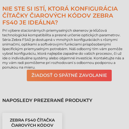
NIE STE SI ISTÍ, KTORÁ KONFIGURÁCIA
ČÍTAČKY ČIAROVÝCH KÓDOV ZEBRA
FS40 JE IDEÁLNA?
Pri výbere stacionárnych priemyselných skenerov je kľúčová
technologická kompatibilita a presné určenie optických parametrov.
Séria Zebra FS40 je dostupná v mnohých konfiguráciách s rôznymi
snímačmi, optikami a softvérovými funkciami prispôsobenými
špecifickým priemyselným potrebám. Náš odborný tím vám pomôže
vybrať konfiguráciu, ktorá najlepšie zapadne do vašich procesov, či už
ide o individuálne systémy alebo objemné investície. Kontaktujte nás a
my vám radi pomôžeme pri rozhodovaní s odbornou podporou a
ponukou na mieru.
ŽIADOSŤ O SPÄTNÉ ZAVOLANIE
NAPOSLEDY PREZERANÉ PRODUKTY
ZEBRA FS40 ČÍTAČKA
ČIAROVÝCH KÓDOV