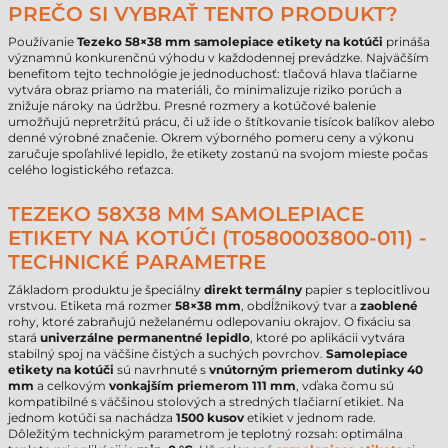
PREČO SI VYBRAŤ TENTO PRODUKT?
Používanie
Tezeko 58×38 mm samolepiace etikety na kotúči
prináša
významnú konkurenčnú výhodu v každodennej prevádzke. Najväčším
benefitom tejto technológie je jednoduchosť: tlačová hlava tlačiarne
vytvára obraz priamo na materiáli, čo minimalizuje riziko porúch a
znižuje nároky na údržbu. Presné rozmery a kotúčové balenie
umožňujú nepretržitú prácu, či už ide o štítkovanie tisícok balíkov alebo
denné výrobné značenie. Okrem výborného pomeru ceny a výkonu
zaručuje spoľahlivé lepidlo, že etikety zostanú na svojom mieste počas
celého logistického reťazca.
TEZEKO 58X38 MM SAMOLEPIACE
ETIKETY NA KOTÚČI (T0580003800-011) -
TECHNICKÉ PARAMETRE
Základom produktu je špeciálny
direkt termálny
papier s teplocitlivou
vrstvou. Etiketa má rozmer
58×38 mm
, obdĺžnikový tvar a
zaoblené
rohy, ktoré zabraňujú neželanému odlepovaniu okrajov. O fixáciu sa
stará
univerzálne permanentné lepidlo
, ktoré po aplikácii vytvára
stabilný spoj na väčšine čistých a suchých povrchov.
Samolepiace
etikety na kotúči
sú navrhnuté s
vnútorným priemerom dutinky 40
mm
a celkovým
vonkajším priemerom 111 mm
, vďaka čomu sú
kompatibilné s väčšinou stolových a stredných tlačiarní etikiet. Na
jednom kotúči sa nachádza
1500 kusov
etikiet v jednom rade.
Dôležitým technickým parametrom je teplotný rozsah: optimálna