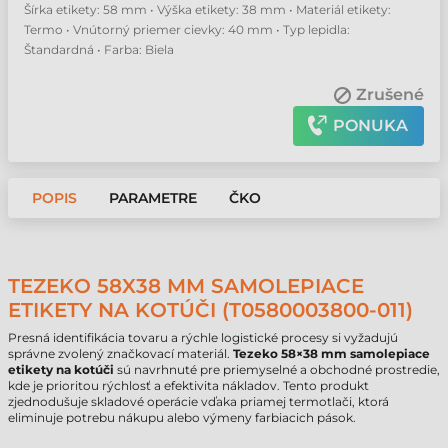
Šírka etikety: 58 mm • Výška etikety: 38 mm • Materiál etikety:
Termo • Vnútorný priemer cievky: 40 mm • Typ lepidla:
Štandardná • Farba: Biela
Zrušené
PONUKA
POPIS
PARAMETRE
ČKO
TEZEKO 58X38 MM SAMOLEPIACE
ETIKETY NA KOTÚČI (T0580003800-011)
Presná identifikácia tovaru a rýchle logistické procesy si vyžadujú
správne zvolený značkovací materiál.
Tezeko 58×38 mm samolepiace
etikety na kotúči
sú navrhnuté pre priemyselné a obchodné prostredie,
kde je prioritou rýchlosť a efektivita nákladov. Tento produkt
zjednodušuje skladové operácie vďaka priamej termotlači, ktorá
eliminuje potrebu nákupu alebo výmeny farbiacich pások.