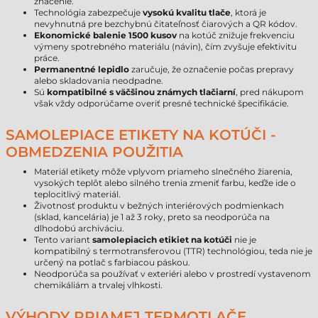
značenie.
Technológia zabezpečuje
vysokú kvalitu tlače
, ktorá je
nevyhnutná pre bezchybnú čitateľnosť čiarových a QR kódov.
Ekonomické balenie 1500 kusov
na kotúč znižuje frekvenciu
výmeny spotrebného materiálu (návin), čím zvyšuje efektivitu
práce.
Permanentné lepidlo
zaručuje, že označenie počas prepravy
alebo skladovania neodpadne.
Sú
kompatibilné s väčšinou známych tlačiarní
, pred nákupom
však vždy odporúčame overiť presné technické špecifikácie.
SAMOLEPIACE ETIKETY NA KOTÚČI -
OBMEDZENIA POUŽITIA
Materiál etikety môže vplyvom priameho slnečného žiarenia,
vysokých teplôt alebo silného trenia zmeniť farbu, keďže ide o
teplocitlivý materiál.
Životnosť produktu v bežných interiérových podmienkach
(sklad, kancelária) je 1 až 3 roky, preto sa neodporúča na
dlhodobú archiváciu.
Tento variant
samolepiacich etikiet na kotúči
nie je
kompatibilný s termotransferovou (TTR) technológiou, teda nie je
určený na potlač s farbiacou páskou.
Neodporúča sa používať v exteriéri alebo v prostredí vystavenom
chemikáliám a trvalej vlhkosti.
VÝHODY PRIAMEJ TERMOTLAČE