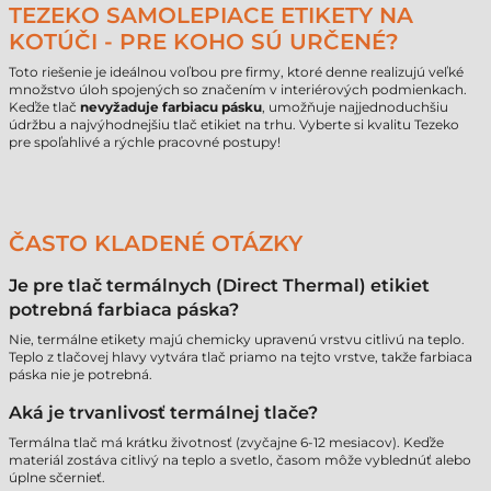
TEZEKO SAMOLEPIACE ETIKETY NA
KOTÚČI - PRE KOHO SÚ URČENÉ?
Toto riešenie je ideálnou voľbou pre firmy, ktoré denne realizujú veľké
množstvo úloh spojených so značením v interiérových podmienkach.
Keďže tlač
nevyžaduje farbiacu pásku
, umožňuje najjednoduchšiu
údržbu a najvýhodnejšiu tlač etikiet na trhu. Vyberte si kvalitu Tezeko
pre spoľahlivé a rýchle pracovné postupy!
ČASTO KLADENÉ OTÁZKY
Je pre tlač termálnych (Direct Thermal) etikiet
potrebná farbiaca páska?
Nie, termálne etikety majú chemicky upravenú vrstvu citlivú na teplo.
Teplo z tlačovej hlavy vytvára tlač priamo na tejto vrstve, takže farbiaca
páska nie je potrebná.
Aká je trvanlivosť termálnej tlače?
Termálna tlač má krátku životnosť (zvyčajne 6-12 mesiacov). Keďže
materiál zostáva citlivý na teplo a svetlo, časom môže vyblednúť alebo
úplne sčernieť.