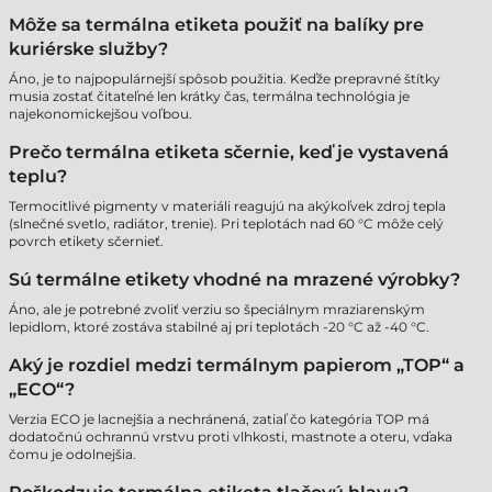
Môže sa termálna etiketa použiť na balíky pre
kuriérske služby?
Áno, je to najpopulárnejší spôsob použitia. Keďže prepravné štítky
musia zostať čitateľné len krátky čas, termálna technológia je
najekonomickejšou voľbou.
Prečo termálna etiketa sčernie, keď je vystavená
teplu?
Termocitlivé pigmenty v materiáli reagujú na akýkoľvek zdroj tepla
(slnečné svetlo, radiátor, trenie). Pri teplotách nad 60 °C môže celý
povrch etikety sčernieť.
Sú termálne etikety vhodné na mrazené výrobky?
Áno, ale je potrebné zvoliť verziu so špeciálnym mraziarenským
lepidlom, ktoré zostáva stabilné aj pri teplotách -20 °C až -40 °C.
Aký je rozdiel medzi termálnym papierom „TOP“ a
„ECO“?
Verzia ECO je lacnejšia a nechránená, zatiaľ čo kategória TOP má
dodatočnú ochrannú vrstvu proti vlhkosti, mastnote a oteru, vďaka
čomu je odolnejšia.