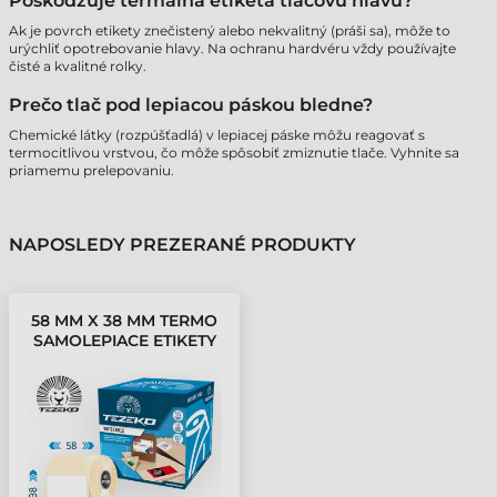
Poškodzuje termálna etiketa tlačovú hlavu?
Ak je povrch etikety znečistený alebo nekvalitný (práši sa), môže to
urýchliť opotrebovanie hlavy. Na ochranu hardvéru vždy používajte
čisté a kvalitné rolky.
Prečo tlač pod lepiacou páskou bledne?
Chemické látky (rozpúšťadlá) v lepiacej páske môžu reagovať s
termocitlivou vrstvou, čo môže spôsobiť zmiznutie tlače. Vyhnite sa
priamemu prelepovaniu.
NAPOSLEDY PREZERANÉ PRODUKTY
58 MM X 38 MM TERMO
SAMOLEPIACE ETIKETY
V KOTÚČOCH BIELA (
1500 ETIKETY/KOTÚČ )