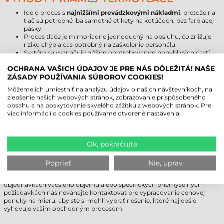
Ide o proces s
najnižšími prevádzkovými nákladmi
, pretože na
tlač sú potrebné iba samotné etikety na kotúčoch, bez farbiacej
pásky.
Proces tlače je mimoriadne jednoduchý na obsluhu, čo znižuje
riziko chýb a čas potrebný na zaškolenie personálu.
Systém sa vyznačuje nižším opotrebovaním pohyblivých častí,
keďže v tlačiarni nie je potrebný mechanizmus na navíjanie
OCHRANA VAŠICH ÚDAJOV JE PRE NÁS DÔLEŽITÁ! NAŠE
pásky.
ZÁSADY POUŽÍVANIA SÚBOROV COOKIES!
NIE STE SI ISTÍ, KTORÁ ETIKETA JE
Môžeme ich umiestniť na analýzu údajov o našich návštevníkoch, na
zlepšenie našich webových stránok, zobrazovanie prispôsobeného
IDEÁLNA?
obsahu a na poskytovanie skvelého zážitku z webových stránok. Pre
viac informácií o cookies používame otvorené nastavenia.
Pri výbere správneho materiálu a technológie treba zvážiť očakávanú
životnosť etikety, prostredie skladovania a technické parametre
tlačiarne. Ak potrebujete dlhodobé značenie odolné voči UV žiareniu a
chemikáliám, odporúčame termotransferovú tlač alebo syntetické
Ok, pokračujte
etikety, pretože direkt termálne
samolepiace etikety na kotúči
nie sú
vhodné na viacročné exteriérové značenie.
Poprieť
Nie, uprav
Náš expertný tím vám ochotne pomôže s overením technickej
kompatibility a posúdením vašich individuálnych potrieb. Pri
objednávkach väčšieho objemu alebo špecifických priemyselných
požiadavkách nás neváhajte kontaktovať pre vypracovanie cenovej
ponuky na mieru, aby ste si mohli vybrať riešenie, ktoré najlepšie
vyhovuje vašim obchodným procesom.