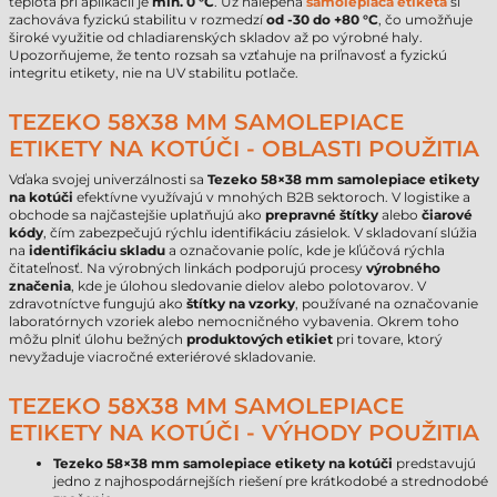
teplota pri aplikácii je
min. 0 °C
. Už nalepená
samolepiaca etiketa
si
zachováva fyzickú stabilitu v rozmedzí
od -30 do +80 °C
, čo umožňuje
široké využitie od chladiarenských skladov až po výrobné haly.
Upozorňujeme, že tento rozsah sa vzťahuje na priľnavosť a fyzickú
integritu etikety, nie na UV stabilitu potlače.
TEZEKO 58X38 MM SAMOLEPIACE
ETIKETY NA KOTÚČI - OBLASTI POUŽITIA
Vďaka svojej univerzálnosti sa
Tezeko 58×38 mm samolepiace etikety
na kotúči
efektívne využívajú v mnohých B2B sektoroch. V logistike a
obchode sa najčastejšie uplatňujú ako
prepravné štítky
alebo
čiarové
kódy
, čím zabezpečujú rýchlu identifikáciu zásielok. V skladovaní slúžia
na
identifikáciu skladu
a označovanie políc, kde je kľúčová rýchla
čitateľnosť. Na výrobných linkách podporujú procesy
výrobného
značenia
, kde je úlohou sledovanie dielov alebo polotovarov. V
zdravotníctve fungujú ako
štítky na vzorky
, používané na označovanie
laboratórnych vzoriek alebo nemocničného vybavenia. Okrem toho
môžu plniť úlohu bežných
produktových etikiet
pri tovare, ktorý
nevyžaduje viacročné exteriérové skladovanie.
TEZEKO 58X38 MM SAMOLEPIACE
ETIKETY NA KOTÚČI - VÝHODY POUŽITIA
Tezeko 58×38 mm samolepiace etikety na kotúči
predstavujú
jedno z najhospodárnejších riešení pre krátkodobé a strednodobé