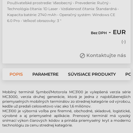
Používateľské prostredie: Všeobecný • Prevedenie: Ručný •
Technológia čítania: 1D Laser • Vzdialenosť čítania: Štandardná •
Kapacita batérie: 2740 mAh • Operačný systém: Windows CE
6.0 Pro • Veľkosť obrazovky: 3 "
- EUR
Bez DPH
(
-
)
Kontaktujte nás
POPIS
PARAMETRE
SÚVISIACE PRODUKTY
PO
Mobilný terminál Symbol/Motorola MC3100 je vylepšená verzia série
MC3000, verzia druhej generácie, ktorá je jedna z najobľúbenejších
priemyselných mobilných terminálov zo strednej kategórie od výrobcu,
kedže už predali celosvetovo viac ako 1,6 miliónov.
MC3100 je výborná voľba pre firemné, obchodné, skladové, logistické,
výrobné a aj priemyselné aplikácie. Prenosný terminál má vysoký
snímací výkon čiarových kódov a prináša priemyselný kryt a modernú
technológiu za cenu strednej kategórie.