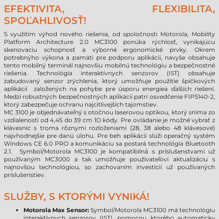
EFEKTIVITA, FLEXIBILITA,
SPOĽAHLIVOSŤ!
S využitím výhod nového riešenia, od spoločnosti Motorola, Mobility
Platform Architecture 2.0 MC3100 ponúka rýchlosť, vynikajúcu
skenovaciu schopnosť a výborné ergonomické prvky. Okrem
potrebnýho výkona a pamäti pre podporu aplikácií, navyše obsahuje
tento mobilný terminál najnovšiu mobilnú technológiu a bezpečnostné
riešenia. Technológia interaktívnych senzorov (IST) obsahuje
zabudovaný senzor zrýchlenia, ktorý umožňuje použitie špičkových
aplikácií založených na pohybe pre úsporu energiea ďalších riešení.
Medzi robustných bezpečnostných aplikácií patrí osvedčenie FIPS140-2,
ktorý zabezpečuje ochranu najcitlivejších tajomstiev.
MC 3100 je objednávateľný s otočnou laserovou optikou, ktorý sníma zo
vzdialenosti od 4,45 do 39 cm 1D kódy. Pre ovládanie je možné vybrať z
klávesníc s troma rôznymi rozloženiami (28, 38 alebo 48 klávesové)
najvhodnejšie pre danú úlohu. Pre beh aplikácií slúži operačný systém
Windows CE 6.0 PRO a komunikáciu sa postará technológia Bluetooth
2.1. Symbol/Motorola MC3100 je kompatibilná s príslušenstvami už
používaným MC3000 a tak umožňuje používateľovi aktualizáciu s
najnovšou technológiou, so zachovaním investícií už používaných
príslušenstiev.
SLUŽBY, S KTORÝMI VYNIKÁ!
Motorola Max Sensor:
Symbol/Motorola MC3100 má technológiu
interaktívnych senzorov (IST), pomocou ktorého automaticky