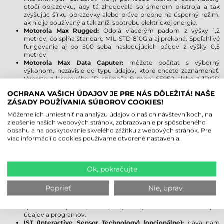
otočí obrazovku, aby tá zhodovala so smerom prístroja a tak
zvyšujúc šírku obrazovky alebo práve prepne na úsporný režim,
ak nie je používaný a tak zníži spotrebu elektrickej energie.
Motorola Max Rugged:
Odolá viacerým pádom z výšky 1,2
metrov, čo spĺňa štandard MIL-STD 810G a aj prekoná. Spoľahlivé
fungovanie aj po 500 seba nasledujúcich pádov z výšky 0,5
metrov.
Motorola Max Data Caputer:
môžete počítať s výborný
výkonom, nezávisle od typu údajov, ktoré chcete zaznamenať.
Vyberte z laserového 1D snímača Symbol SE950 alebo z 1D/2D
imager Symbol SE4500. SE950 umožňuje rýchle a presné
OCHRANA VAŠICH ÚDAJOV JE PRE NÁS DÔLEŽITÁ! NAŠE
zaznamenia všetkých 1D čiarových kódov.
ZÁSADY POUŽÍVANIA SÚBOROV COOKIES!
Motorola Max Security:
Osvedčenie FIPS 140-2, najvyvinutejšia
zašifrujúce a overovacie algoritmy a pritom aj podpora
Môžeme ich umiestniť na analýzu údajov o našich návštevníkoch, na
virtuálnych súkromných sietí (VPN) umožňuje vyhovenie
zlepšenie našich webových stránok, zobrazovanie prispôsobeného
najprísnejším priemyselným bezpečnostným predpisom, sem
obsahu a na poskytovanie skvelého zážitku z webových stránok. Pre
patria aj vládne používania pracujúce so senzitívnymi údajmi.
viac informácií o cookies používame otvorené nastavenia.
MOTOROLA/SYMBOL MC3000 VS.
MC3100
Ok, pokračujte
Procesor:
vďaka procesoru Marvell PXA320 @ 624 MHz je možné
Poprieť
Nie, uprav
rýchlejšie spustenie aplikácií a stým sa zvýši aj produktivita!
Pamäť:
výrazné zvýšenie kapacity pamäti prispieva k rýchlosti
spracovania aplikácií, zabezpečujúc hojné množstvo miesta pre
údajov a programov.
IST (Interactive Sensor Technology) (opcionálne):
dáva nám