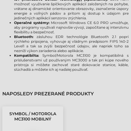
možnosť využívanie špičkových aplikácií založených na pohybe,
vrátane aj dinamické orientovanie obrazovky, zaznačenie úspory
energie a voľných pádov a pritom aj dostup k údajom pre
jedinečných aplikácií senzorov zrýchlenia.
Operačné systémy:
Microsoft Windows CE 6.0 PRO umožňuje,
aby programy využívali najnovšie vývoji, započítane aj intenzívnu
flexibilitu a bezpečnosť.
Bluetooth:
zásluhou EDR technológie Bluetooth 2.1 popri
rýchleho pripojena, vyhovuje aj vládnym predpisom FIPS 140-2
Level1 a tak sa zvýši bezpečnosť údajov, ale napriek toho sa
nezníži výkon zariadenia alebo aplikácie.
Kompatibilta:
Symbol/Motorola MC3100 je kompatibilná s
príslušenstvami už používaným MC3000 a tak pri kúpe nového
prístroja si môžete zachovať staré dokovacie stanice, káble,
slúchadlá a môžete ich aj naďalej používať.
NAPOSLEDY PREZERANÉ PRODUKTY
SYMBOL / MOTOROLA
MC3100 MOBILNÝ
TERMINÁL