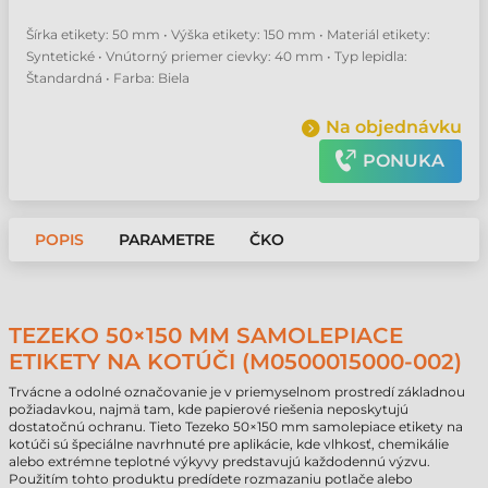
Šírka etikety: 50 mm • Výška etikety: 150 mm • Materiál etikety:
Syntetické • Vnútorný priemer cievky: 40 mm • Typ lepidla:
Štandardná • Farba: Biela
Na objednávku
PONUKA
POPIS
PARAMETRE
ČKO
TEZEKO 50×150 MM SAMOLEPIACE
ETIKETY NA KOTÚČI (M0500015000-002)
Trvácne a odolné označovanie je v priemyselnom prostredí základnou
požiadavkou, najmä tam, kde papierové riešenia neposkytujú
dostatočnú ochranu. Tieto Tezeko 50×150 mm samolepiace etikety na
kotúči sú špeciálne navrhnuté pre aplikácie, kde vlhkosť, chemikálie
alebo extrémne teplotné výkyvy predstavujú každodennú výzvu.
Použitím tohto produktu predídete rozmazaniu potlače alebo