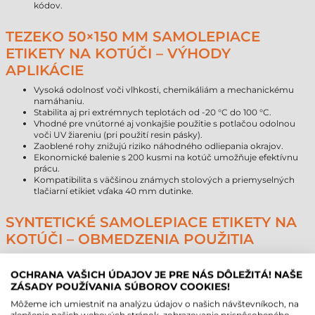
kódov.
TEZEKO 50×150 MM SAMOLEPIACE
ETIKETY NA KOTÚČI – VÝHODY
APLIKÁCIE
Vysoká odolnosť voči vlhkosti, chemikáliám a mechanickému
namáhaniu.
Stabilita aj pri extrémnych teplotách od -20 °C do 100 °C.
Vhodné pre vnútorné aj vonkajšie použitie s potlačou odolnou
voči UV žiareniu (pri použití resin pásky).
Zaoblené rohy znižujú riziko náhodného odliepania okrajov.
Ekonomické balenie s 200 kusmi na kotúč umožňuje efektívnu
prácu.
Kompatibilita s väčšinou známych stolových a priemyselných
tlačiarní etikiet vďaka 40 mm dutinke.
SYNTETICKÉ SAMOLEPIACE ETIKETY NA
KOTÚČI – OBMEDZENIA POUŽITIA
Obstarávacia cena syntetického materiálu je vyššia ako u
papierových etikiet.
OCHRANA VAŠICH ÚDAJOV JE PRE NÁS DÔLEŽITÁ! NAŠE
Na tlač je potrebná špeciálna resin farbiaca páska, čo zvyšuje
ZÁSADY POUŽÍVANIA SÚBOROV COOKIES!
náklady na tlač v porovnaní s papierom (o cca 20–30 %).
Na silne poréznych, neošetrených kartónových povrchoch môže
Môžeme ich umiestniť na analýzu údajov o našich návštevníkoch, na
permanentné lepidlo vyvíjať svoju maximálnu silu pomalšie.