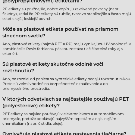
(polypropylénovými) etiketami?
PE etikety sú pružnejšie, dobre kopírujú zakrivené povrchy (napr.
flakóny), zatiaľ čo PP etikety sú tuhšie, tvarovo stabilnejšie a často majú
estetickejší, lesklejší povrch.
Môže sa plastová etiketa používať na priamom
slnečnom svetle?
Áno, plastové etikety (najmä PET a PP) majú vynikajúcu UV odolnosť. V
kombinácii s Resin farbiacou páskou zostáva tlač čitateľná roky aj v
exteriéri.
Sú plastové etikety skutočne odolné voči
roztrhnutiu?
Áno, na rozdiel od papiera sa syntetické etikety nedajú roztrhnúť rukou.
Preto sú veľmi vhodné na bezpečnostné označovanie a do
priemyselného prostredia.
V ktorých odvetviach sa najčastejšie používajú PET
(polyesterové) etikety?
PET etikety sa najviac používajú v elektronickom a automobilovom
priemysle, pretože odolávajú najvyšším teplotám a najsilnejším
chemikáliám (napr. čistidlá, oleje).
Ovplyvňuje plastová etiketa nastavenia tlačiarne?