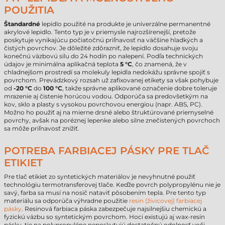
POUŽITIA
Štandardné
lepidlo použité na produkte je univerzálne permanentné
akrylové lepidlo. Tento typ je v priemysle najrozšírenejší, pretože
poskytuje vynikajúcu počiatočnú priľnavosť na väčšine hladkých a
čistých povrchov. Je dôležité zdôrazniť, že lepidlo dosahuje svoju
konečnú väzbovú silu do 24 hodín po nalepení. Podľa technických
údajov je minimálna aplikačná teplota
5 °C
, čo znamená, že v
chladnejšom prostredí sa molekuly lepidla nedokážu správne spojiť s
povrchom. Prevádzkový rozsah už zafixovanej etikety sa však pohybuje
od
-20 °C
do
100 °C
, takže správne aplikované označenie dobre toleruje
mrazenie aj čistenie horúcou vodou. Odporúča sa predovšetkým na
kov, sklo a plasty s vysokou povrchovou energiou (napr. ABS, PC).
Možno ho použiť aj na mierne drsné alebo štruktúrované priemyselné
povrchy, avšak na poréznej lepenke alebo silne znečistených povrchoch
sa môže priľnavosť znížiť.
POTREBA FARBIACEJ PÁSKY PRE TLAČ
ETIKIET
Pre tlač etikiet zo syntetických materiálov je nevyhnutné použiť
technológiu termotransferovej tlače. Keďže povrch polypropylénu nie je
savý, farba sa musí na nosič nataviť pôsobením tepla. Pre tento typ
materiálu sa odporúča výhradne použitie
resin (živicovej) farbiacej
pásky
. Resinová farbiaca páska zabezpečuje najsilnejšiu chemickú a
fyzickú väzbu so syntetickým povrchom. Hoci existujú aj wax-resin
pásky, tie na polypropyléne neposkytujú dostatočnú odolnosť voči