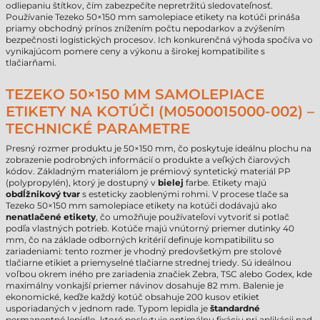
odliepaniu štítkov, čím zabezpečíte nepretržitú sledovateľnosť.
Používanie Tezeko 50×150 mm samolepiace etikety na kotúči prináša
priamy obchodný prínos znížením počtu nepodarkov a zvýšením
bezpečnosti logistických procesov. Ich konkurenčná výhoda spočíva vo
vynikajúcom pomere ceny a výkonu a širokej kompatibilite s
tlačiarňami.
TEZEKO 50×150 MM SAMOLEPIACE
ETIKETY NA KOTÚČI (M0500015000-002) –
TECHNICKÉ PARAMETRE
Presný rozmer produktu je 50×150 mm, čo poskytuje ideálnu plochu na
zobrazenie podrobných informácií o produkte a veľkých čiarových
kódov. Základným materiálom je prémiový syntetický materiál PP
(polypropylén), ktorý je dostupný v
bielej
farbe. Etikety majú
obdĺžnikový tvar
s esteticky zaoblenými rohmi. V procese tlače sa
Tezeko 50×150 mm samolepiace etikety na kotúči dodávajú ako
nenatlačené etikety
, čo umožňuje používateľovi vytvoriť si potlač
podľa vlastných potrieb. Kotúče majú vnútorný priemer dutinky 40
mm, čo na základe odborných kritérií definuje kompatibilitu so
zariadeniami: tento rozmer je vhodný predovšetkým pre stolové
tlačiarne etikiet a priemyselné tlačiarne strednej triedy. Sú ideálnou
voľbou okrem iného pre zariadenia značiek Zebra, TSC alebo Godex, kde
maximálny vonkajší priemer návinov dosahuje 82 mm. Balenie je
ekonomické, keďže každý kotúč obsahuje 200 kusov etikiet
usporiadaných v jednom rade. Typom lepidla je
štandardné
permanentné lepidlo, ktoré poskytuje optimálnu fixáciu pri aplikácii nad