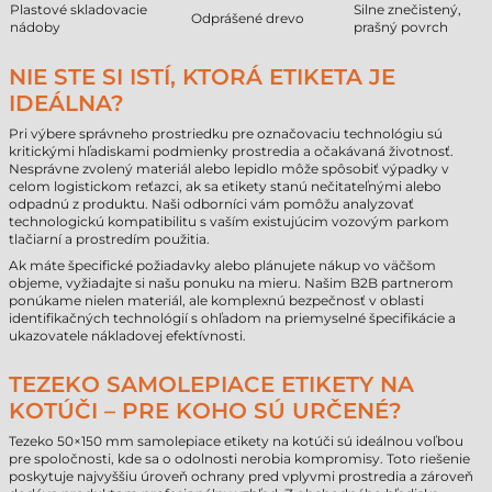
Plastové skladovacie
Silne znečistený,
Odprášené drevo
nádoby
prašný povrch
NIE STE SI ISTÍ, KTORÁ ETIKETA JE
IDEÁLNA?
Pri výbere správneho prostriedku pre označovaciu technológiu sú
kritickými hľadiskami podmienky prostredia a očakávaná životnosť.
Nesprávne zvolený materiál alebo lepidlo môže spôsobiť výpadky v
celom logistickom reťazci, ak sa etikety stanú nečitateľnými alebo
odpadnú z produktu. Naši odborníci vám pomôžu analyzovať
technologickú kompatibilitu s vaším existujúcim vozovým parkom
tlačiarní a prostredím použitia.
Ak máte špecifické požiadavky alebo plánujete nákup vo väčšom
objeme, vyžiadajte si našu ponuku na mieru. Našim B2B partnerom
ponúkame nielen materiál, ale komplexnú bezpečnosť v oblasti
identifikačných technológií s ohľadom na priemyselné špecifikácie a
ukazovatele nákladovej efektívnosti.
TEZEKO SAMOLEPIACE ETIKETY NA
KOTÚČI – PRE KOHO SÚ URČENÉ?
Tezeko 50×150 mm samolepiace etikety na kotúči sú ideálnou voľbou
pre spoločnosti, kde sa o odolnosti nerobia kompromisy. Toto riešenie
poskytuje najvyššiu úroveň ochrany pred vplyvmi prostredia a zároveň