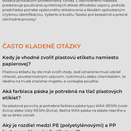
dodáva produktom profesionálny vzhľad. Z obchodného hľadiska
predstavuje používanie syntetických etikiet dlhodobú úsporu, pretože
predchádza potrebe opätovného etiketovania a škodám spôsobeným
chybnou identifikáciou. Vyberte si kvalitu Tezeko pre bezpečné a presné
obchodné procesy!
ČASTO KLADENÉ OTÁZKY
Kedy je vhodné zvoliť plastovú etiketu namiesto
papierovej?
Plastovú etiketu by ste mali zvoliť vtedy, keď označenie musí odolať
vlhkosti, poveternostným vplyvom, roztrhnutiu alebo chemikáliám. Je
ideálna na trvalé značenie majetku a vonkajšie použitie.
Aká farbiaca páska je potrebná na tlač plastových
etikiet?
Na plastové povrchy je potrebná farbiaca páska typu WAX-RESIN (vosk-
živica) alebo čistý RESIN (živica). Bežná WAX páska na plaste nepriľne a
dá sa ľahko zotrieť.
Aký je rozdiel medzi PE (polyetylénovými) a PP