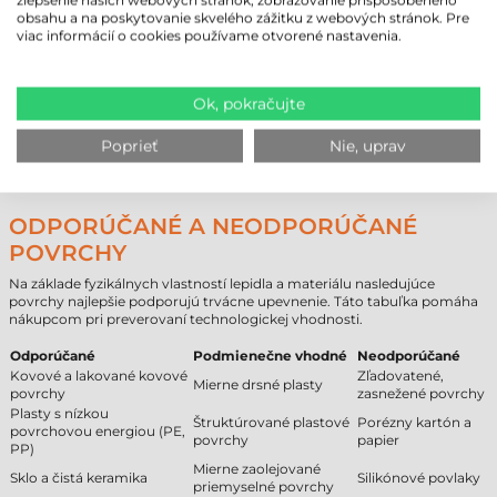
zlepšenie našich webových stránok, zobrazovanie prispôsobeného
obsahu a na poskytovanie skvelého zážitku z webových stránok. Pre
viac informácií o cookies používame otvorené nastavenia.
POROVNANIE ŽIVOTNOSTI
SYNTETICKÝCH ETIKIET
Ok, pokračujte
Typ materiálu
Očakávaná životnosť (interiér)
Papier
1–3 roky
Poprieť
Nie, uprav
Direct thermal (termocitlivý)
6–18 mesiacov
Syntetický materiál (PP)
5–10 rokov
ODPORÚČANÉ A NEODPORÚČANÉ
POVRCHY
Na základe fyzikálnych vlastností lepidla a materiálu nasledujúce
povrchy najlepšie podporujú trvácne upevnenie. Táto tabuľka pomáha
nákupcom pri preverovaní technologickej vhodnosti.
Odporúčané
Podmienečne vhodné
Neodporúčané
Kovové a lakované kovové
Zľadovatené,
Mierne drsné plasty
povrchy
zasnežené povrchy
Plasty s nízkou
Štruktúrované plastové
Porézny kartón a
povrchovou energiou (PE,
povrchy
papier
PP)
Mierne zaolejované
Sklo a čistá keramika
Silikónové povlaky
priemyselné povrchy