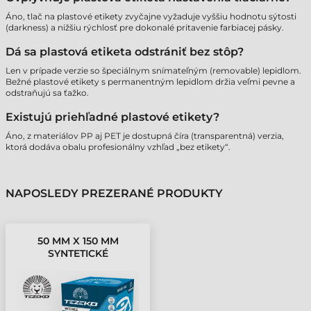
Áno, tlač na plastové etikety zvyčajne vyžaduje vyššiu hodnotu sýtosti
(darkness) a nižšiu rýchlosť pre dokonalé pritavenie farbiacej pásky.
Dá sa plastová etiketa odstrániť bez stôp?
Len v prípade verzie so špeciálnym snímateľným (removable) lepidlom.
Bežné plastové etikety s permanentným lepidlom držia veľmi pevne a
odstraňujú sa ťažko.
Existujú priehľadné plastové etikety?
Áno, z materiálov PP aj PET je dostupná číra (transparentná) verzia,
ktorá dodáva obalu profesionálny vzhľad „bez etikety“.
NAPOSLEDY PREZERANÉ PRODUKTY
50 MM X 150 MM
SYNTETICKÉ
SAMOLEPIACE ETIKETY
V KOTÚČOCH BIELA (
200 ETIKETY/KOTÚČ )