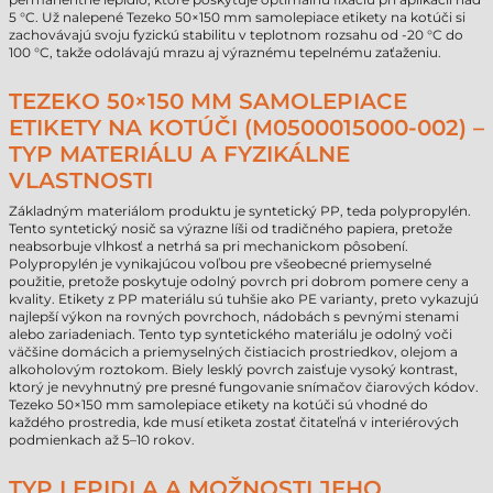
5 °C. Už nalepené Tezeko 50×150 mm samolepiace etikety na kotúči si
zachovávajú svoju fyzickú stabilitu v teplotnom rozsahu od -20 °C do
100 °C, takže odolávajú mrazu aj výraznému tepelnému zaťaženiu.
TEZEKO 50×150 MM SAMOLEPIACE
ETIKETY NA KOTÚČI (M0500015000-002) –
TYP MATERIÁLU A FYZIKÁLNE
VLASTNOSTI
Základným materiálom produktu je syntetický PP, teda polypropylén.
Tento syntetický nosič sa výrazne líši od tradičného papiera, pretože
neabsorbuje vlhkosť a netrhá sa pri mechanickom pôsobení.
Polypropylén je vynikajúcou voľbou pre všeobecné priemyselné
použitie, pretože poskytuje odolný povrch pri dobrom pomere ceny a
kvality. Etikety z PP materiálu sú tuhšie ako PE varianty, preto vykazujú
najlepší výkon na rovných povrchoch, nádobách s pevnými stenami
alebo zariadeniach. Tento typ syntetického materiálu je odolný voči
väčšine domácich a priemyselných čistiacich prostriedkov, olejom a
alkoholovým roztokom. Biely lesklý povrch zaisťuje vysoký kontrast,
ktorý je nevyhnutný pre presné fungovanie snímačov čiarových kódov.
Tezeko 50×150 mm samolepiace etikety na kotúči sú vhodné do
každého prostredia, kde musí etiketa zostať čitateľná v interiérových
podmienkach až 5–10 rokov.
TYP LEPIDLA A MOŽNOSTI JEHO