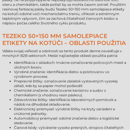
oteru a chemikáliám, takže potlač by sa mohla časom zotrieť. Použitím
resinovej farbiacej pásky budú Tezeko 50×150 mm samolepiace etikety
na kotúči odolné voči mechanickému treniu, vlhkosti a extrémnym
teplotným vplyvom, čím sa zachová čitateľnosť čiarových kódov a
nápisov počas celého životného cyklu produktu.
TEZEKO 50×150 MM SAMOLEPIACE
ETIKETY NA KOTÚČI – OBLASTI POUŽITIA
Vďaka svojej veľkosti a odolnosti sa tento produkt denne osvedčuje v
mnohých B2B sektoroch. Medzi najčastejšie oblasti použitia patria:
Identifikácia v skladoch: trvácne označovanie policových miest a
úložných boxov.
Výrobné značenie: identifikácia dielov a polotovarov vo
výrobnom procese.
Prepravné štítky: označovanie zásielok vystavených vysokej
záťaži, kde by sa papier mohol poškodiť.
Chemické značenie: označovanie kanistrov a sudov s
chemikáliami (s vhodnou resin páskou).
Zdravotnícke štítky: identifikácia laboratórnych pomôcok a
nádob na dlhodobé skladovanie.
Elektronický priemysel: výrobné štítky na kryty zariadení a
vnútorné jednotky.
Automobilový priemysel: odolné značenie dielov a logistické
sledovanie.
Čiarové kódy: vytváranie vysoko presných, strojovo čitateľných