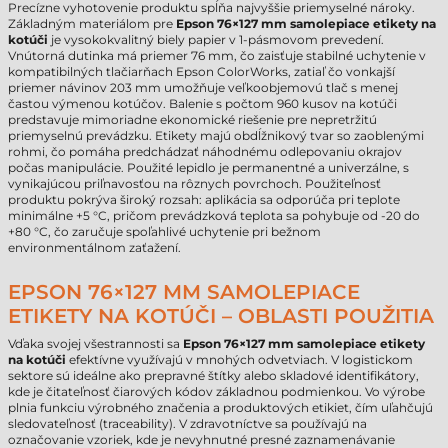
Precízne vyhotovenie produktu spĺňa najvyššie priemyselné nároky.
Základným materiálom pre
Epson 76×127 mm samolepiace etikety na
kotúči
je vysokokvalitný biely papier v 1-pásmovom prevedení.
Vnútorná dutinka má priemer 76 mm, čo zaisťuje stabilné uchytenie v
kompatibilných tlačiarňach Epson ColorWorks, zatiaľ čo vonkajší
priemer návinov 203 mm umožňuje veľkoobjemovú tlač s menej
častou výmenou kotúčov. Balenie s počtom 960 kusov na kotúči
predstavuje mimoriadne ekonomické riešenie pre nepretržitú
priemyselnú prevádzku. Etikety majú obdĺžnikový tvar so zaoblenými
rohmi, čo pomáha predchádzať náhodnému odlepovaniu okrajov
počas manipulácie. Použité lepidlo je permanentné a univerzálne, s
vynikajúcou priľnavosťou na rôznych povrchoch. Použiteľnosť
produktu pokrýva široký rozsah: aplikácia sa odporúča pri teplote
minimálne +5 °C, pričom prevádzková teplota sa pohybuje od -20 do
+80 °C, čo zaručuje spoľahlivé uchytenie pri bežnom
environmentálnom zaťažení.
EPSON 76×127 MM SAMOLEPIACE
ETIKETY NA KOTÚČI – OBLASTI POUŽITIA
Vďaka svojej všestrannosti sa
Epson 76×127 mm samolepiace etikety
na kotúči
efektívne využívajú v mnohých odvetviach. V logistickom
sektore sú ideálne ako prepravné štítky alebo skladové identifikátory,
kde je čitateľnosť čiarových kódov základnou podmienkou. Vo výrobe
plnia funkciu výrobného značenia a produktových etikiet, čím uľahčujú
sledovateľnosť (traceability). V zdravotníctve sa používajú na
označovanie vzoriek, kde je nevyhnutné presné zaznamenávanie