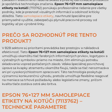
je spoľahlivá technológia značenia.
Epson 76×127 mm samolepiace
etikety na kotúči
(7113762) ponúkajú profesionálne riešenie pre všetky
podniky, kde je presnosť vizuálnych informácií a odolnosť kriticky
dôležitá. Tieto
samolepiace etikety
, navrhnuté špeciálne pre
priemyselné využitie, zabezpečujú plynulé pracovné procesy od
logistiky až po výrobné linky.
PREČO SA ROZHODNÚŤ PRE TENTO
PRODUKT?
V B2B sektore sú prioritami prevádzka bez prestojov a nákladová
efektívnosť. Tieto
Epson 76×127 mm samolepiace etikety na kotúči
umožňujú okamžitú tlač farebných informačných prvkov, logotypov a
výstražných symbolov priamo na mieste, čím eliminujú potrebu
skladovania vopred potlačených zásob. Vďaka špeciálnej povrchovej
úprave sa kvapky atramentu okamžite fixujú, takže sa tlač nerozmazáva
ani pri vysokorýchlostnom spracovaní. Táto technológia poskytuje
významnú konkurenčnú výhodu, pretože umožňuje flexibilne reagovať
na meniace sa trhové požiadavky alebo legislatívne zmeny, pričom
kvalita tlače zostáva ostrá ako britva.
EPSON 76×127 MM SAMOLEPIACE
ETIKETY NA KOTÚČI (7113762) –
TECHNICKÉ PARAMETRE