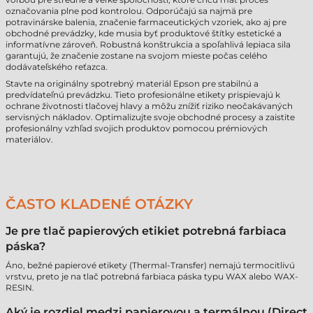
označovania plne pod kontrolou. Odporúčajú sa najmä pre
potravinárske balenia, značenie farmaceutických vzoriek, ako aj pre
obchodné prevádzky, kde musia byť produktové štítky estetické a
informatívne zároveň. Robustná konštrukcia a spoľahlivá lepiaca sila
garantujú, že značenie zostane na svojom mieste počas celého
dodávateľského reťazca.
Stavte na originálny spotrebný materiál Epson pre stabilnú a
predvídateľnú prevádzku. Tieto profesionálne etikety prispievajú k
ochrane životnosti tlačovej hlavy a môžu znížiť riziko neočakávaných
servisných nákladov. Optimalizujte svoje obchodné procesy a zaistite
profesionálny vzhľad svojich produktov pomocou prémiových
materiálov.
ČASTO KLADENÉ OTÁZKY
Je pre tlač papierových etikiet potrebná farbiaca
páska?
Áno, bežné papierové etikety (Thermal-Transfer) nemajú termocitlivú
vrstvu, preto je na tlač potrebná farbiaca páska typu WAX alebo WAX-
RESIN.
Aký je rozdiel medzi papierovou a termálnou (Direct