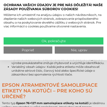
nie je kompatibilný s priamou termálnou tlačou (DT).
OCHRANA VAŠICH ÚDAJOV JE PRE NÁS DÔLEŽITÁ! NAŠE
Odolnosť voči UV žiareniu a chemikáliám je zaručená len pri
ZÁSADY POUŽÍVANIA SÚBOROV COOKIES!
bežnom zaťažení; v extrémnych podmienkach sa odporúča
predbežné testovanie.
Môžeme ich umiestniť na analýzu údajov o našich návštevníkoch, na
Pred aplikáciou na špeciálne, textúrované alebo silikonizované
zlepšenie našich webových stránok, zobrazovanie prispôsobeného
povrchy je vhodné vykonať skúšku priľnavosti pre overenie
obsahu a na poskytovanie skvelého zážitku z webových stránok. Pre
maximálnej stability.
viac informácií o cookies používame otvorené nastavenia.
VÝHODY FAREBNEJ ATRAMENTOVEJ
TLAČE ETIKIET
Ok, pokračujte
Výroba on-demand: Tlačíte len toľko etikiet, koľko práve
Poprieť
Nie, uprav
potrebujete, čím sa vyhnete zbytočným skladovým zásobám a
vzniku odpadu.
Farebné kódovanie: Používanie farebného značenia v logistike a
výrobe preukázateľne znižuje chybovosť a urýchľuje identifikáciu.
Variabilný obsah údajov: Každá jedna etiketa môže obsahovať
unikátne sériové číslo, čiarový kód alebo špecifické údaje o
zákazníkovi bez spomalenia rýchlosti tlače.
EPSON ATRAMENTOVÉ SAMOLEPIACE
ETIKETY NA KOTÚČI – PRE KOHO SÚ
URČENÉ?
Tento typ
Epson 76×127 mm samolepiace etikety na kotúči
je ideálnou
voľbou pre stredné a veľké spoločnosti, ktoré chcú mať proces