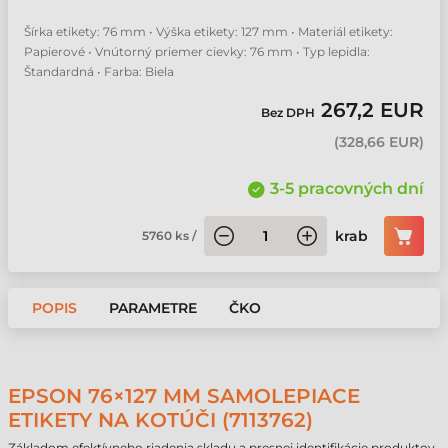
Šírka etikety: 76 mm • Výška etikety: 127 mm • Materiál etikety:
Papierové • Vnútorný priemer cievky: 76 mm • Typ lepidla:
Štandardná • Farba: Biela
267,2 EUR
Bez DPH
(
328,66 EUR
)
3-5 pracovných dní
krab
5760
ks
/
POPIS
PARAMETRE
ČKO
EPSON 76×127 MM SAMOLEPIACE
ETIKETY NA KOTÚČI (7113762)
Základom efektívneho riadenia skladu a presnej identifikácie produktov