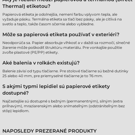
Thermal) etiketou?
Papierová etiketa je odolnejšia, nemení farbu vplyvom tepla, ale
vyžaduje pásku. Termálna etiketa sa tlačí bez pásky, ale je citlivá na
svetlo a teplo, takže časom sčernie alebo vybledne.
Môže sa papierová etiketa používať v exteriéri?
Neodporúča sa. Papier absorbuje vlhkosť a v daždi sa rozmočí, slnečné
žiarenie môže poškodiť štruktúru materiálu. Pre vonkajšie použitie
zvoľte plastové (PE/PP) etikety.
Aké balenia v rolkách existujú?
Balenie závisí od typu tlačiarne. Pre stolové tlačiarne sú bežné dutinky
25 alebo 40 mm, pre priemyselné tlačiarne je to 76 mm.
S akými typmi lepidiel sú papierové etikety
dostupné?
Najčastejšie sú dostupné s bežným (permanentným), silným (extra
priľnavým), mraziarenským alebo snímateľným (odstrániteľným bez
stôp) lepidlom.
NAPOSLEDY PREZERANÉ PRODUKTY