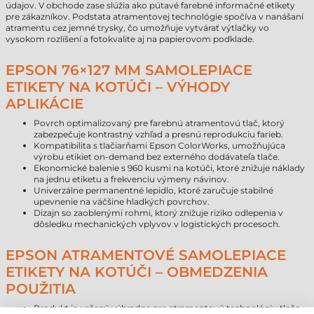
údajov. V obchode zase slúžia ako pútavé farebné informačné etikety
pre zákazníkov. Podstata atramentovej technológie spočíva v nanášaní
atramentu cez jemné trysky, čo umožňuje vytvárať výtlačky vo
vysokom rozlíšení a fotokvalite aj na papierovom podklade.
EPSON 76×127 MM SAMOLEPIACE
ETIKETY NA KOTÚČI – VÝHODY
APLIKÁCIE
Povrch optimalizovaný pre farebnú atramentovú tlač, ktorý
zabezpečuje kontrastný vzhľad a presnú reprodukciu farieb.
Kompatibilita s tlačiarňami Epson ColorWorks, umožňujúca
výrobu etikiet on-demand bez externého dodávateľa tlače.
Ekonomické balenie s 960 kusmi na kotúči, ktoré znižuje náklady
na jednu etiketu a frekvenciu výmeny návinov.
Univerzálne permanentné lepidlo, ktoré zaručuje stabilné
upevnenie na väčšine hladkých povrchov.
Dizajn so zaoblenými rohmi, ktorý znižuje riziko odlepenia v
dôsledku mechanických vplyvov v logistických procesoch.
EPSON ATRAMENTOVÉ SAMOLEPIACE
ETIKETY NA KOTÚČI – OBMEDZENIA
POUŽITIA
Produkt je určený výhradne pre atramentovú technológiu tlače,