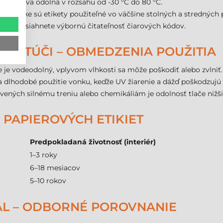
a zostáva odolná v rozsahu od -30 °C do 80 °C.
utinke sú etikety použiteľné vo väčšine stolných a stredných p
ásky dosiahnete výbornú čitateľnosť čiarových kódov.
 KOTÚČI – OBMEDZENIA POUŽITIA
 je vodeodolný, vplyvom vlhkosti sa môže poškodiť alebo zvlniť.
dlhodobé použitie vonku, keďže UV žiarenie a dážď poškodzujú 
ených silnému treniu alebo chemikáliám je odolnosť tlače nižšia
 PAPIEROVÝCH ETIKIET
Predpokladaná životnosť (interiér)
1–3 roky
6–18 mesiacov
5–10 rokov
MÁL – ODBORNÉ POROVNANIE