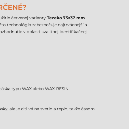
URČENÉ?
žitie červenej varianty
Tezeko 75×37 mm
táto technológia zabezpečuje najtrvácnejší a
zhodnutie v oblasti kvalitnej identifikačnej
ca páska typu WAX alebo WAX-RESIN.
ky, ale je citlivá na svetlo a teplo, takže časom