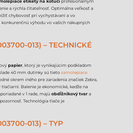
olepiace etikety na kotúči
profesionálnym
enie a rýchla čitateľnosť. Optimálna veľkosť a
ížiť chybovosť pri vychystávaní a vo
bú konkurenčnú výhodu vo vašich nákupných
03700-013) – TECHNICKÉ
iový
papier
, ktorý je vynikajúcim podkladom
áklade 40 mm dutinky sú tieto
samolepiace
hodné okrem iného pre zariadenia značiek Zebra,
tlačiarní. Balenie je ekonomické, keďže na
sporiadané v 1 rade, majú
obdĺžnikový tvar
a
pozornosť. Technológia tlače je
3700-013) – TYP