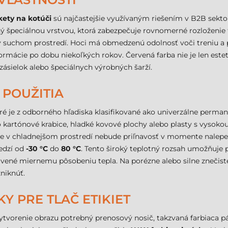
ety na kotúči
sú najčastejšie využívaným riešením v B2B sektore
ený špeciálnou vrstvou, ktorá zabezpečuje rovnomerné rozloženie 
 a v suchom prostredí. Hoci má obmedzenú odolnosť voči treniu 
mácie po dobu niekoľkých rokov. Červená farba nie je len estet
zásielok alebo špeciálnych výrobných šarží.
 POUŽITIA
ré je z odborného hľadiska klasifikované ako univerzálne permane
o kartónové krabice, hladké kovové plochy alebo plasty s vysokou
že v chladnejšom prostredí nebude priľnavosť v momente nalepen
medzí od
-30 °C
do
80 °C
. Tento široký teplotný rozsah umožňuje 
vené miernemu pôsobeniu tepla. Na porézne alebo silne znečist
niknúť.
Y PRE TLAČ ETIKIET
 vytvorenie obrazu potrebný prenosový nosič, takzvaná farbiaca 