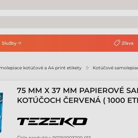
Služby
Zľava
molepiace kotúčové a A4 print etikety
Kotúčové samolepiac
75 MM X 37 MM PAPIEROVÉ SA
KOTÚČOCH ČERVENÁ ( 1000 ET
Číslo produktu:
P0750003700-013