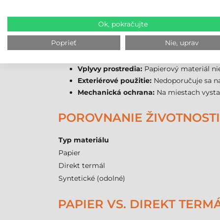
Široká teplotná stabilita:
Nalepená etiket
Univerzálna kompatibilita:
Vďaka 40 mm d
Ok, pokračujte
Precízna kvalita tlače:
Pri použití WAX p
Poprieť
Nie, uprav
SAMOLEPIACE ETIKETY NA
Vplyvy prostredia:
Papierový materiál nie
Exteriérové použitie:
Nedoporučuje sa na 
Mechanická ochrana:
Na miestach vystav
POROVNANIE ŽIVOTNOSTI
Typ materiálu
Papier
Direkt termál
Syntetické (odolné)
PAPIER VS. DIREKT TER