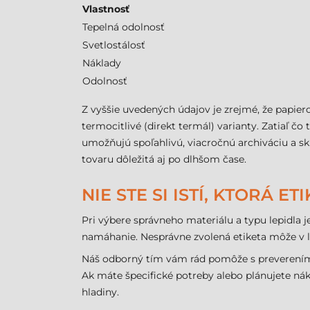
Vlastnosť
Tepelná odolnosť
Svetlostálosť
Náklady
Odolnosť
Z vyššie uvedených údajov je zrejmé, že papie
termocitlivé (direkt termál) varianty. Zatiaľ č
umožňujú spoľahlivú, viacročnú archiváciu a sk
tovaru dôležitá aj po dlhšom čase.
NIE STE SI ISTÍ, KTORÁ E
Pri výbere správneho materiálu a typu lepidla 
namáhanie. Nesprávne zvolená etiketa môže v l
Náš odborný tím vám rád pomôže s preverením 
Ak máte špecifické potreby alebo plánujete ná
hladiny.