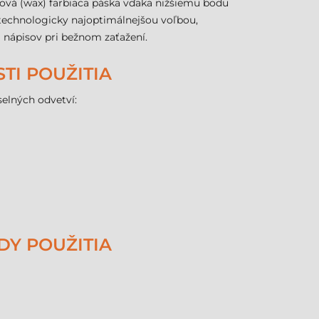
ková (wax) farbiaca páska vďaka nižšiemu bodu
e technologicky najoptimálnejšou voľbou,
a nápisov pri bežnom zaťažení.
TI POUŽITIA
elných odvetví:
DY POUŽITIA