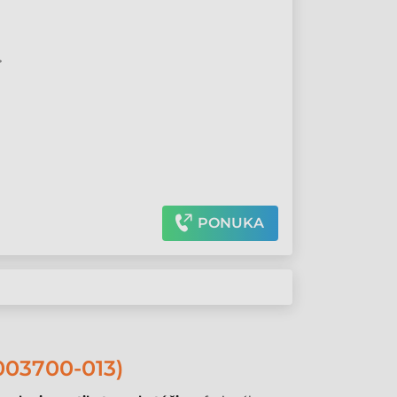
•
PONUKA
03700-013)