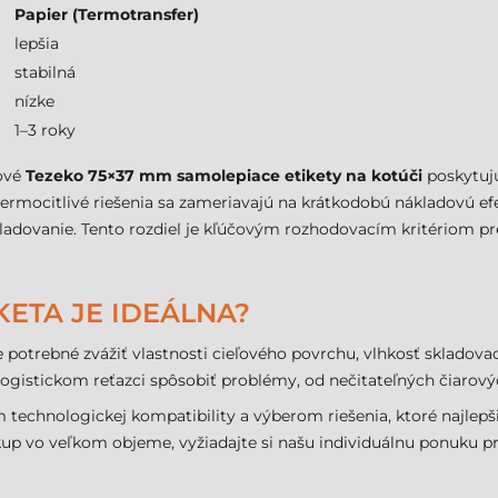
Papier (Termotransfer)
lepšia
stabilná
nízke
1–3 roky
rové
Tezeko 75×37 mm samolepiace etikety na kotúči
poskytujú
o termocitlivé riešenia sa zameriavajú na krátkodobú nákladovú ef
ladovanie. Tento rozdiel je kľúčovým rozhodovacím kritériom pr
TIKETA JE IDEÁLNA?
je potrebné zvážiť vlastnosti cieľového povrchu, vlhkosť sklado
ogistickom reťazci spôsobiť problémy, od nečitateľných čiarovýc
technologickej kompatibility a výberom riešenia, ktoré najlep
kup vo veľkom objeme, vyžiadajte si našu individuálnu ponuku pr