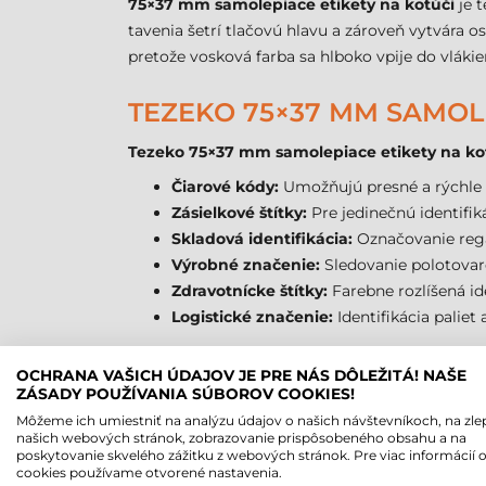
75×37 mm samolepiace etikety na kotúči
je 
tavenia šetrí tlačovú hlavu a zároveň vytvára 
pretože vosková farba sa hlboko vpije do vláki
TEZEKO 75×37 MM SAMOLE
Tezeko 75×37 mm samolepiace etikety na ko
Čiarové kódy:
Umožňujú presné a rýchle s
Zásielkové štítky:
Pre jedinečnú identifik
Skladová identifikácia:
Označovanie regá
Výrobné značenie:
Sledovanie polotovaro
Zdravotnícke štítky:
Farebne rozlíšená id
Logistické značenie:
Identifikácia palie
TEZEKO 75×37 MM SAMOLE
OCHRANA VAŠICH ÚDAJOV JE PRE NÁS DÔLEŽITÁ! NAŠE
ZÁSADY POUŽÍVANIA SÚBOROV COOKIES!
Ekonomická prevádzka:
Papier je cenovo
Môžeme ich umiestniť na analýzu údajov o našich návštevníkoch, na zle
Vynikajúca viditeľnosť:
Červená farba po
našich webových stránok, zobrazovanie prispôsobeného obsahu a na
poskytovanie skvelého zážitku z webových stránok. Pre viac informácií 
Vysoká kapacita návinu:
Balenie 1000 ku
cookies používame otvorené nastavenia.