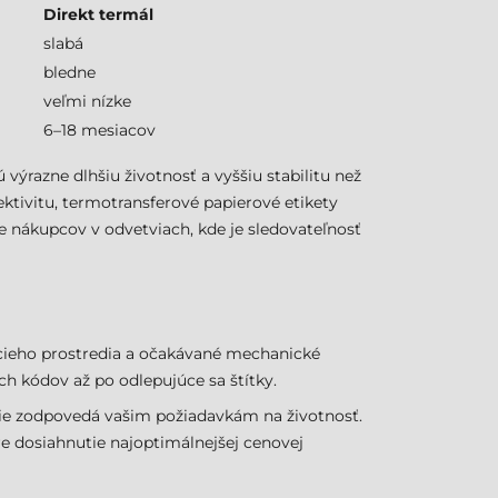
Direkt termál
slabá
bledne
veľmi nízke
6–18 mesiacov
 výrazne dlhšiu životnosť a vyššiu stabilitu než
ektivitu, termotransferové papierové etikety
e nákupcov v odvetviach, kde je sledovateľnosť
vacieho prostredia a očakávané mechanické
h kódov až po odlepujúce sa štítky.
šie zodpovedá vašim požiadavkám na životnosť.
e dosiahnutie najoptimálnejšej cenovej