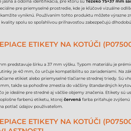
 jasná a odolná identifikácia, pre ktorú sú
Tezeko 75×37 mm sam
eciálne pre priemyselné prostredie, kde je kľúčové vizuálne odlíš
 okamžite vyniknú. Používaním tohto produktu môžete výrazne zn
 kvality spolu so spoľahlivou priľnavosťou zabezpečujú dlhodo
PIACE ETIKETY NA KOTÚČI (P07500
mm predstavuje šírku a 37 mm výšku. Typom materiálu je prém
utinky je 40 mm, čo určuje kompatibilitu so zariadeniami. Na z
čiarne etikiet alebo priemyselné tlačiarne strednej triedy. Sú v
 mm, takže sa pohodlne zmestia do väčšiny štandardných krytov 
o je ideálne pre stredné aj väčšie objemy značenia. Etikety sú u
loplošne farbenú etiketu, ktorej
červená
farba priťahuje zvýšenú 
 na potlač údajov používateľom.
IACE ETIKETY NA KOTÚČI (P075000
VLASTNOSTI