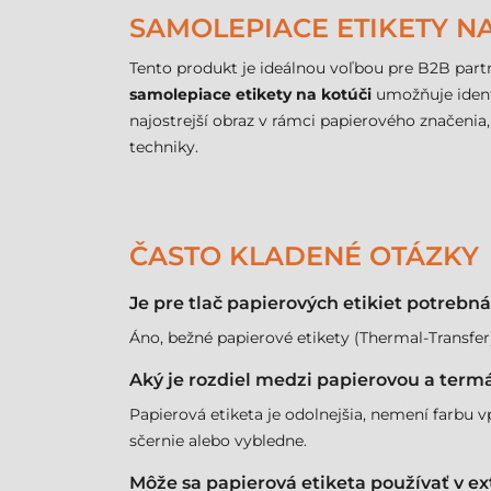
SAMOLEPIACE ETIKETY NA
Tento produkt je ideálnou voľbou pre B2B partn
samolepiace etikety na kotúči
umožňuje identi
najostrejší obraz v rámci papierového značenia,
techniky.
ČASTO KLADENÉ OTÁZKY
Je pre tlač papierových etikiet potrebn
Áno, bežné papierové etikety (Thermal-Transfe
Aký je rozdiel medzi papierovou a term
Papierová etiketa je odolnejšia, nemení farbu vp
sčernie alebo vybledne.
Môže sa papierová etiketa používať v ex