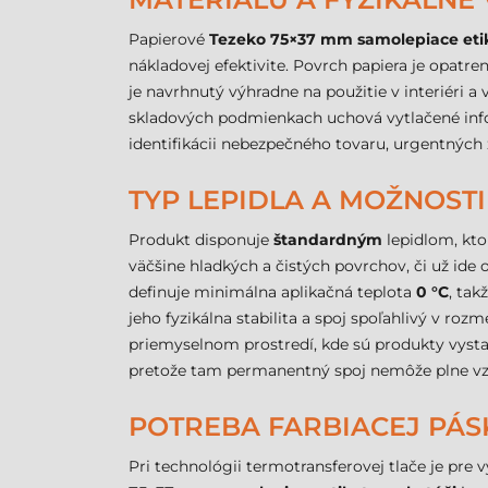
Papierové
Tezeko 75×37 mm samolepiace etik
nákladovej efektivite. Povrch papiera je opatr
je navrhnutý výhradne na použitie v interiéri
skladových podmienkach uchová vytlačené infor
identifikácii nebezpečného tovaru, urgentných 
TYP LEPIDLA A MOŽNOSTI
Produkt disponuje
štandardným
lepidlom, kto
väčšine hladkých a čistých povrchov, či už ide 
definuje minimálna aplikačná teplota
0 °C
, tak
jeho fyzikálna stabilita a spoj spoľahlivý v roz
priemyselnom prostredí, kde sú produkty vysta
pretože tam permanentný spoj nemôže plne vz
POTREBA FARBIACEJ PÁSK
Pri technológii termotransferovej tlače je pre