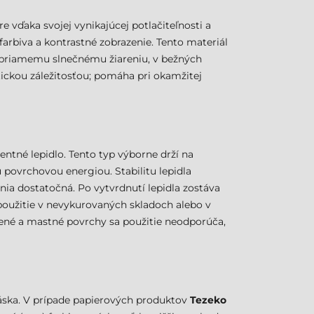
 vďaka svojej vynikajúcej potlačiteľnosti a
farbiva a kontrastné zobrazenie. Tento materiál
a priamemu slnečnému žiareniu, v bežných
ickou záležitosťou; pomáha pri okamžitej
ntné lepidlo. Tento typ výborne drží na
 povrchovou energiou. Stabilitu lepidla
ia dostatočná. Po vytvrdnutí lepidla zostáva
použitie v nevykurovaných skladoch alebo v
ené a mastné povrchy sa použitie neodporúča,
páska. V prípade papierových produktov
Tezeko