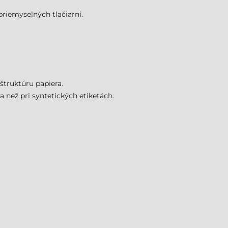
riemyselných tlačiarní.
štruktúru papiera.
 než pri syntetických etiketách.