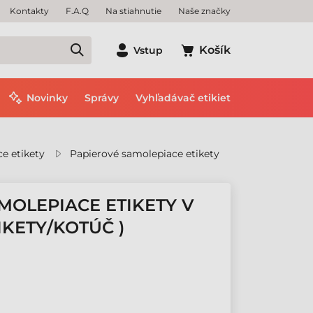
Kontakty
F.A.Q
Na stiahnutie
Naše značky
Košík
Vstup
Novinky
Správy
Vyhľadávač etikiet
e etikety
Papierové samolepiace etikety
MOLEPIACE ETIKETY V
IKETY/KOTÚČ )