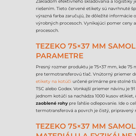
Základom efektívneho skladovania a logistiky je
riešením. Tieto červené etikety sú navrhnuté šp
výrazná farba zaručujú, že dôležité informácie
výrobných procesoch. Vynikajúci pomer ceny a
procesoch.
TEZEKO 75×37 MM SAMOLE
PARAMETRE
Presný rozmer produktu je 75×37 mm, kde 75 
pre termotransferovú tlač. Vnútorný priemer d
etikety na kotúči
určené primárne pre stolné tla
TSC alebo Godex. Vonkajší priemer návinu je 91
jednom kotúči sa nachádza 1000 kusov etikiet, č
zaoblené rohy
pre ľahšie odlepovanie. Ide o ce
termotransferová a povrch je čistý, pripravený
TEZEKO 75×37 MM SAMOLEP
MATERIÁLU A FYZIKÁLNE 