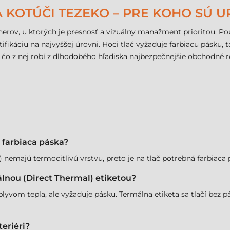
 KOTÚČI TEZEKO – PRE KOHO SÚ 
erov, u ktorých je presnosť a vizuálny manažment prioritou. Pou
fikáciu na najvyššej úrovni. Hoci tlač vyžaduje farbiacu pásku, 
 čo z nej robí z dlhodobého hľadiska najbezpečnejšie obchodné ro
á farbiaca páska?
r) nemajú termocitlivú vrstvu, preto je na tlač potrebná farbia
álnou (Direct Thermal) etiketou?
lyvom tepla, ale vyžaduje pásku. Termálna etiketa sa tlačí bez pás
teriéri?