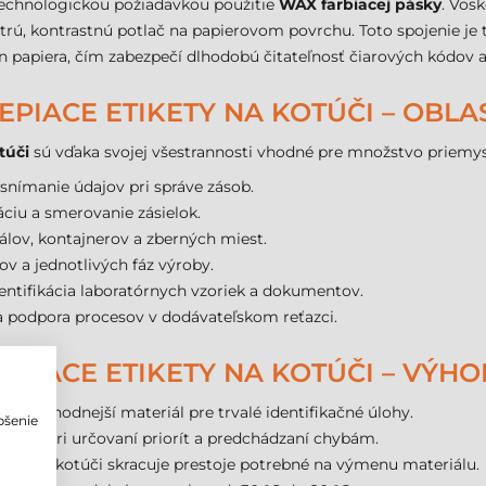
technologickou požiadavkou použitie
WAX farbiacej pásky
. Vos
ostrú, kontrastnú potlač na papierovom povrchu. Toto spojenie j
en papiera, čím zabezpečí dlhodobú čitateľnosť čiarových kódov 
PIACE ETIKETY NA KOTÚČI – OBLAS
túči
sú vďaka svojej všestrannosti vhodné pre množstvo priemys
nímanie údajov pri správe zásob.
áciu a smerovanie zásielok.
lov, kontajnerov a zberných miest.
v a jednotlivých fáz výroby.
entifikácia laboratórnych vzoriek a dokumentov.
t a podpora procesov v dodávateľskom reťazci.
PIACE ETIKETY NA KOTÚČI – VÝHO
 najvýhodnejší materiál pre trvalé identifikačné úlohy.
pšenie
máha pri určovaní priorít a predchádzaní chybám.
o
sov na kotúči skracuje prestoje potrebné na výmenu materiálu.