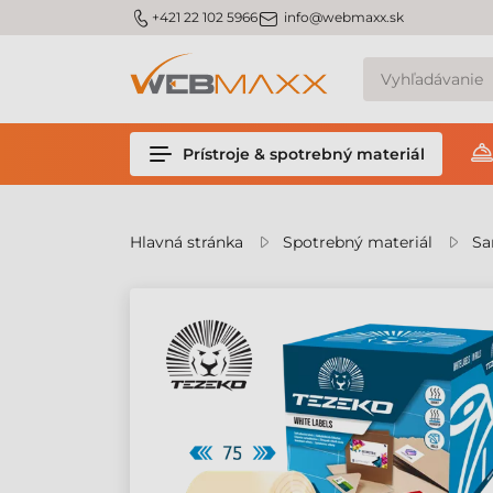
v
m_phone
m_email
+421 22 102 5966
info@webmaxx.sk
Prístroje & spotrebný materiál
Hlavná stránka
Spotrebný materiál
Sa