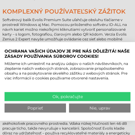
KOMPLEXNÝ POUŽÍVATEĽSKÝ ZÁŽITOK
Softvérový balík Evolis Premium Suite uľahčuje obsluhu tlačiarne v
prostredí Windows aj Mac. Pomocou priloženého softvéru ID-ALL na
návrh kariet možno niekoľkými kliknutiami vytvoriť personalizované
karty – s logom, fotografiou, čiarovým alebo QR kódom. Verzia Evolis
Zenius 2 Expert navyše umožňuje ovládanie cez sieť alebo mobilné
zariadenie: tlač je možné spustiť priamo zo smartfónu alebo tabletu, čo
je mimoriadne praktické v dynamickom kancelárskom prostredí.
OCHRANA VAŠICH ÚDAJOV JE PRE NÁS DÔLEŽITÁ! NAŠE
ZÁSADY POUŽÍVANIA SÚBOROV COOKIES!
BEZPEČNOSŤ A OCHRANA ÚDAJOV NA
Môžeme ich umiestniť na analýzu údajov o našich návštevníkoch, na
PRVOM MIESTE
zlepšenie našich webových stránok, zobrazovanie prispôsobeného
obsahu a na poskytovanie skvelého zážitku z webových stránok. Pre
Tlačiareň plastových kariet Evolis Zenius 2 je nielen rýchla a presná, ale
viac informácií o cookies používame otvorené nastavenia.
aj bezpečná. Ponúka viacero možností kódovania – pre magnetické,
kontaktné aj bezkontaktné čipové karty –, vďaka čomu možno
vytlačené karty dokonale integrovať do firemných prístupových
Ok, pokračujte
systémov. Funkcia digitálneho vymazania údajov zaisťuje, že citlivé
informácie nezostanú v pamäti tlačiarne, a pomocou farbiacej pásky
YMCKOO možno na karty tlačiť aj UV efekt, čím sa zvyšuje ich
Poprieť
Nie, uprav
bezpečnostná úroveň.
S elegantným, čistým dizajnom sa tlačiareň ľahko začlení do
akéhokoľvek pracovného prostredia. Vďaka nízkej hlučnosti len 46 dB
pracuje ticho, takže nevyrušuje v kancelárii. Spoločnosť Evolis kladie
dôraz na udržateľnosť – používa recyklovateľné materiály a energeticky