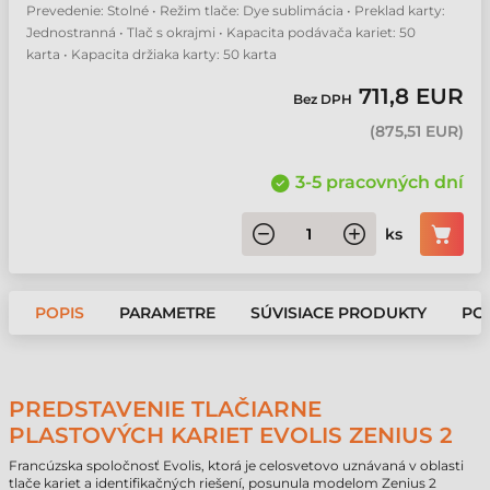
Prevedenie: Stolné • Režim tlače: Dye sublimácia • Preklad karty:
Jednostranná • Tlač s okrajmi • Kapacita podávača kariet: 50
karta • Kapacita držiaka karty: 50 karta
711,8 EUR
Bez DPH
(
875,51 EUR
)
3-5 pracovných dní
ks
POPIS
PARAMETRE
SÚVISIACE PRODUKTY
PO
PREDSTAVENIE TLAČIARNE
PLASTOVÝCH KARIET EVOLIS ZENIUS 2
Francúzska spoločnosť Evolis, ktorá je celosvetovo uznávaná v oblasti
tlače kariet a identifikačných riešení, posunula modelom Zenius 2