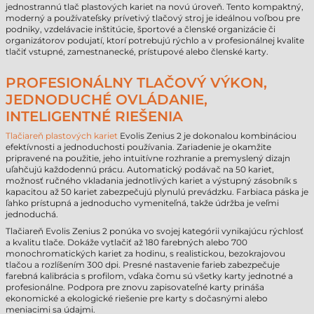
jednostrannú tlač plastových kariet na novú úroveň. Tento kompaktný,
moderný a používateľsky prívetivý tlačový stroj je ideálnou voľbou pre
podniky, vzdelávacie inštitúcie, športové a členské organizácie či
organizátorov podujatí, ktorí potrebujú rýchlo a v profesionálnej kvalite
tlačiť vstupné, zamestnanecké, prístupové alebo členské karty.
PROFESIONÁLNY TLAČOVÝ VÝKON,
JEDNODUCHÉ OVLÁDANIE,
INTELIGENTNÉ RIEŠENIA
Tlačiareň plastových kariet
Evolis Zenius 2 je dokonalou kombináciou
efektívnosti a jednoduchosti používania. Zariadenie je okamžite
pripravené na použitie, jeho intuitívne rozhranie a premyslený dizajn
uľahčujú každodennú prácu. Automatický podávač na 50 kariet,
možnosť ručného vkladania jednotlivých kariet a výstupný zásobník s
kapacitou až 50 kariet zabezpečujú plynulú prevádzku. Farbiaca páska je
ľahko prístupná a jednoducho vymeniteľná, takže údržba je veľmi
jednoduchá.
Tlačiareň Evolis Zenius 2 ponúka vo svojej kategórii vynikajúcu rýchlosť
a kvalitu tlače. Dokáže vytlačiť až 180 farebných alebo 700
monochromatických kariet za hodinu, s realistickou, bezokrajovou
tlačou a rozlíšením 300 dpi. Presné nastavenie farieb zabezpečuje
farebná kalibrácia s profilom, vďaka čomu sú všetky karty jednotné a
profesionálne. Podpora pre znovu zapisovateľné karty prináša
ekonomické a ekologické riešenie pre karty s dočasnými alebo
meniacimi sa údajmi.