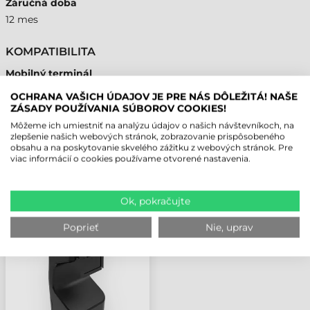
Záručná doba
12 mes
KOMPATIBILITA
Mobilný terminál
Áno
OCHRANA VAŠICH ÚDAJOV JE PRE NÁS DÔLEŽITÁ! NAŠE
ZÁSADY POUŽÍVANIA SÚBOROV COOKIES!
Môžeme ich umiestniť na analýzu údajov o našich návštevníkoch, na
zlepšenie našich webových stránok, zobrazovanie prispôsobeného
obsahu a na poskytovanie skvelého zážitku z webových stránok. Pre
NAPOSLEDY PREZERANÉ PRODUKTY
viac informácií o cookies používame otvorené nastavenia.
Ok, pokračujte
ZEBRA STOJAN, K
TERMINÁLU KC50 POS
Poprieť
Nie, uprav