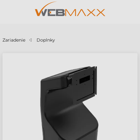
v
Zariadenie
Doplnky