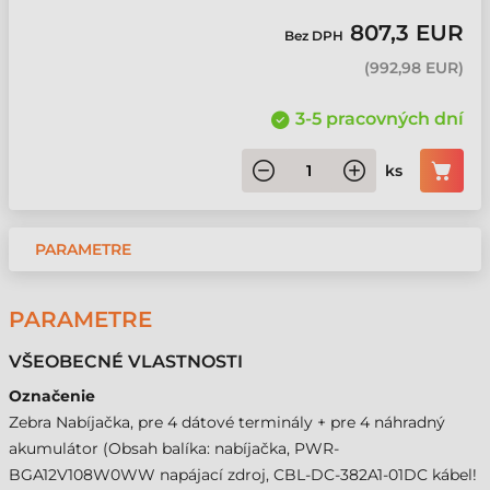
807,3 EUR
Bez DPH
(
992,98 EUR
)
3-5 pracovných dní
ks
PARAMETRE
PARAMETRE
VŠEOBECNÉ VLASTNOSTI
Označenie
Zebra Nabíjačka, pre 4 dátové terminály + pre 4 náhradný
akumulátor (Obsah balíka: nabíjačka, PWR-
BGA12V108W0WW napájací zdroj, CBL-DC-382A1-01DC kábel!