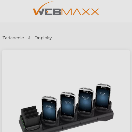
v
Zariadenie
Doplnky