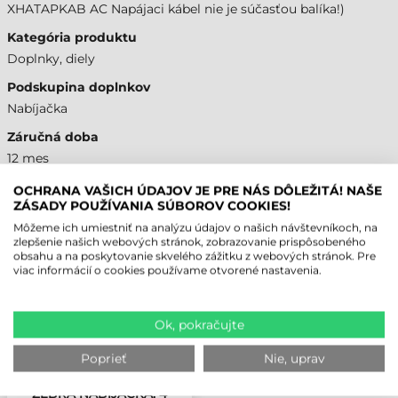
XHATAPKAB AC Napájaci kábel nie je súčasťou balíka!)
Kategória produktu
Doplnky, diely
Podskupina doplnkov
Nabíjačka
Záručná doba
12 mes
OCHRANA VAŠICH ÚDAJOV JE PRE NÁS DÔLEŽITÁ! NAŠE
KOMPATIBILITA
ZÁSADY POUŽÍVANIA SÚBOROV COOKIES!
Mobilný terminál
Môžeme ich umiestniť na analýzu údajov o našich návštevníkoch, na
zlepšenie našich webových stránok, zobrazovanie prispôsobeného
Áno
obsahu a na poskytovanie skvelého zážitku z webových stránok. Pre
viac informácií o cookies používame otvorené nastavenia.
Ok, pokračujte
NAPOSLEDY PREZERANÉ PRODUKTY
Poprieť
Nie, uprav
ZEBRA NABÍJAČKA, 4