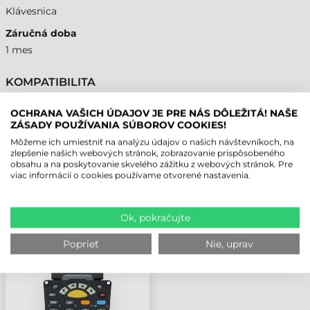
Klávesnica
Záručná doba
1 mes
KOMPATIBILITA
Mobilný terminál
OCHRANA VAŠICH ÚDAJOV JE PRE NÁS DÔLEŽITÁ! NAŠE
Áno
ZÁSADY POUŽÍVANIA SÚBOROV COOKIES!
Môžeme ich umiestniť na analýzu údajov o našich návštevníkoch, na
zlepšenie našich webových stránok, zobrazovanie prispôsobeného
obsahu a na poskytovanie skvelého zážitku z webových stránok. Pre
viac informácií o cookies používame otvorené nastavenia.
NAPOSLEDY PREZERANÉ PRODUKTY
Ok, pokračujte
ZEBRA DOPLNOK,
Poprieť
Nie, uprav
KLÁVESNICA, 43
TLAČIDLOVÁ,
NUMERICKÉ
PREVEDENIE +
FUNKČNÉ KLÁVESY,
MC9300, MC9400