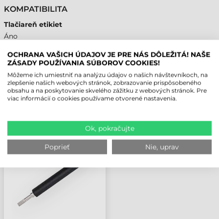
KOMPATIBILITA
Tlačiareň etikiet
Áno
OCHRANA VAŠICH ÚDAJOV JE PRE NÁS DÔLEŽITÁ! NAŠE
ZÁSADY POUŽÍVANIA SÚBOROV COOKIES!
Môžeme ich umiestniť na analýzu údajov o našich návštevníkoch, na
NAPOSLEDY PREZERANÉ PRODUKTY
zlepšenie našich webových stránok, zobrazovanie prispôsobeného
obsahu a na poskytovanie skvelého zážitku z webových stránok. Pre
viac informácií o cookies používame otvorené nastavenia.
TSC DOPLNOK,
GUMENÝ VALČEK,
Ok, pokračujte
MH261T
Poprieť
Nie, uprav