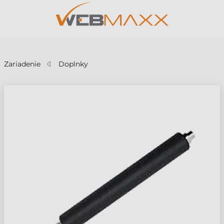
v
Zariadenie
Doplnky