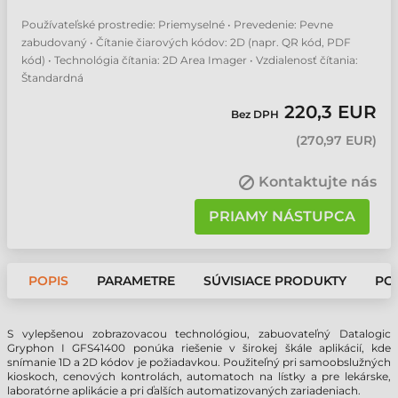
Používateľské prostredie: Priemyselné • Prevedenie: Pevne
zabudovaný • Čítanie čiarových kódov: 2D (napr. QR kód, PDF
kód) • Technológia čítania: 2D Area Imager • Vzdialenosť čítania:
Štandardná
220,3 EUR
Bez DPH
(
270,97 EUR
)
Kontaktujte nás
PRIAMY NÁSTUPCA
POPIS
PARAMETRE
SÚVISIACE PRODUKTY
PO
S vylepšenou zobrazovacou technológiou, zabuovateľný Datalogic
Gryphon I GFS41400 ponúka riešenie v širokej škále aplikácií, kde
snímanie 1D a 2D kódov je požiadavkou. Použiteľný pri samoobslužných
kioskoch, cenových kontrolách, automatoch na lístky a pre lekárske,
laboratórne aplikácie a pri ďalších automatizovaných zariadeniach.