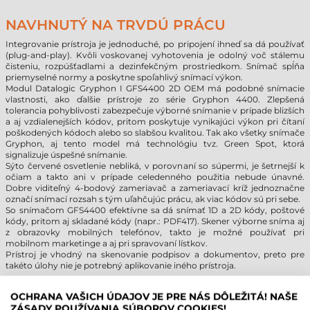
NAVHNUTÝ NA TRVDÚ PRÁCU
Integrovanie prístroja je jednoduché, po pripojení ihneď sa dá používať
(plug-and-play). Kvôli voskovanej vyhotovenia je odolný voč stálemu
čisteniu, rozpúšťadlami a dezinfekčným prostriedkom. Snímač spĺňa
priemyselné normy a poskytne spoľahlivý snímací výkon.
Modul Datalogic Gryphon I GFS4400 2D OEM má podobné snímacie
vlastnosti, ako ďalšie prístroje zo série Gryphon 4400. Zlepšená
tolerancia pohyblivosti zabezpečuje výborné snímanie v prípade blizších
a aj vzdialenejších kódov, pritom poskytuje vynikajúci výkon pri čítaní
poškodených kódoch alebo so slabšou kvalitou. Tak ako všetky snímače
Gryphon, aj tento model má technológiu tvz. Green Spot, ktorá
signalizuje úspešné snímanie.
Sýto červené osvetlenie nebliká, v porovnaní so súpermi, je šetrnejší k
očiam a takto ani v prípade celedenného použitia nebude únavné.
Dobre viditeľný 4-bodový zameriavač a zameriavací kríž jednoznačne
označí snímací rozsah s tým uľahčujúc prácu, ak viac kódov sú pri sebe.
So snímačom GFS4400 efektívne sa dá snímať 1D a 2D kódy, poštové
kódy, pritom aj skladané kódy (napr.: PDF417). Skener výborne sníma aj
z obrazovky mobilných telefónov, takto je možné používať pri
mobilnom marketinge a aj pri spravovaní lístkov.
Prístroj je vhodný na skenovanie podpisov a dokumentov, preto pre
takéto úlohy nie je potrebný aplikovanie iného prístroja.
GRYPHON I GFS4400 PODPORUJE VIAC
OCHRANA VAŠICH ÚDAJOV JE PRE NÁS DÔLEŽITÁ! NAŠE
ZÁSADY POUŽÍVANIA SÚBOROV COOKIES!