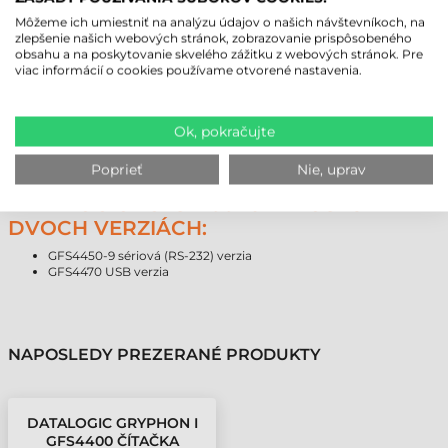
SPÔSOBOV ŠTARTOVANIA:
Môžeme ich umiestniť na analýzu údajov o našich návštevníkoch, na
Vnímanie objektov: Osvetlenie snímača je vypnutý, ale ak v
zlepšenie našich webových stránok, zobrazovanie prispôsobeného
dohľadu sa objaví objekt, automaticky spustí snímanie.
obsahu a na poskytovanie skvelého zážitku z webových stránok. Pre
Nepretržité skenovanie: Skener je nepretržite aktívny a ak sa
viac informácií o cookies používame otvorené nastavenia.
objaví čiarový kód pred snímacím oknom, ihneď ho dekóduje.
Režim ďiaľkového ovládania: Softvérové a aj hardvérové
spustenie je možné. Pri softvérovom spustení kvôli znaku
prichádzajúcemu cez dátové rozhranie a pri hardvérovom
Ok, pokračujte
spustení kvôli signálu (PLC alebo senzor) prichádzajúcemu zo
štartovacieho vstupu sa aktivuje snímanie.
Poprieť
Nie, uprav
DATALOGIC GFS4100 JE DOSTUPNÝ V
DVOCH VERZIÁCH:
GFS4450-9 sériová (RS-232) verzia
GFS4470 USB verzia
NAPOSLEDY PREZERANÉ PRODUKTY
DATALOGIC GRYPHON I
GFS4400 ČÍTAČKA