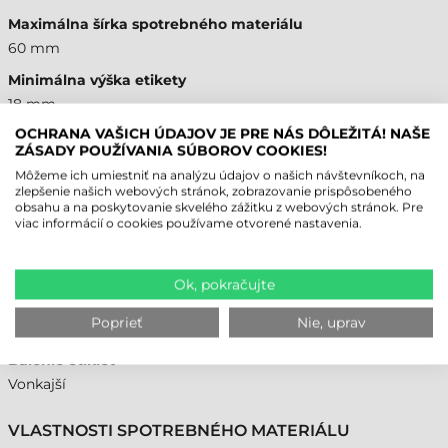
Maximálna šírka spotrebného materiálu
60 mm
Minimálna výška etikety
18 mm
OCHRANA VAŠICH ÚDAJOV JE PRE NÁS DÔLEŽITÁ! NAŠE
Maximálna výška etikety
ZÁSADY POUŽÍVANIA SÚBOROV COOKIES!
60 mm
Môžeme ich umiestniť na analýzu údajov o našich návštevníkoch, na
Vonkajší priemer kotúča
zlepšenie našich webových stránok, zobrazovanie prispôsobeného
obsahu a na poskytovanie skvelého zážitku z webových stránok. Pre
100 mm
viac informácií o cookies používame otvorené nastavenia.
Fungovanie
Manuálny
Ok, pokračujte
Minimálna medzera medzi etiketami (GAP)
Poprieť
Nie, uprav
2 mm
Balenie etikiet
Vonkajší
VLASTNOSTI SPOTREBNÉHO MATERIÁLU