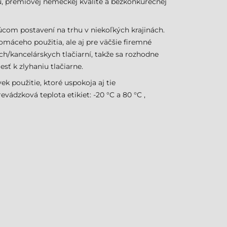
, prémiovej nemeckej kvalite a bezkonkurečnej
úcom postavení na trhu v niekoľkých krajinách.
máceho použitia, ale aj pre väčšie firemné
h/kancelárskych tlačiarní, takže sa rozhodne
esť k zlyhaniu tlačiarne.
k použitie, ktoré uspokoja aj tie
vádzková teplota etikiet: -20 °C a 80 °C ,