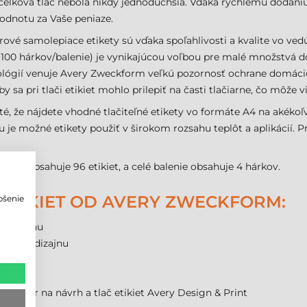
elková tlač nebola nikdy jednoduchšia. Vďaka rýchlemu dodaniu
 hodnotu za Vaše peniaze.
vé samolepiace etikety sú vďaka spoľahlivosti a kvalite vo ved
100 hárkov/balenie) je vynikajúcou voľbou pre malé množstvá do
ológií venuje Avery Zweckform veľkú pozornosť ochrane domácic
y sa pri tlači etikiet mohlo prilepiť na časti tlačiarne, čo môže vi
, že nájdete vhodné tlačiteľné etikety vo formáte A4 na akékoľve
je možné etikety použiť v širokom rozsahu teplôt a aplikácií. Pre
form obsahuje 96 etikiet, a celé balenie obsahuje 4 hárkov.
ETIKIET OD AVERY ZWECKFORM:
pšenie
o
ečnú cenu
váranie dizajnu
knutia
softvér na návrh a tlač etikiet Avery Design & Print