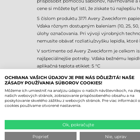
prispôsobiť pomocou šablónov, navrhovanie a c
cene si môžete byť istí, že získate tú najlepšiu
S číslom produktu 3171 Avery Zweckform papiero
Vďaka rôznym dostupným baleniam (10, 25, 50, 
úlohy označovania. Pri vývoji výrobných techn
nemusíte obávať rozliatiu/zvyšku lepidla, ktoré b
V sortimente od Avery Zweckform je celkom isté
najšpeciálnejšie potreby. Vďaka bežnému lepidlu 
aplikačná teplota etikiet: 5 °C
S číslom produktu 3171, krabica od Avery Zweck
OCHRANA VAŠICH ÚDAJOV JE PRE NÁS DÔLEŽITÁ! NAŠE
ZÁSADY POUŽÍVANIA SÚBOROV COOKIES!
VÝHODY SAMOLEPIACICH 
Môžeme ich umiestniť na analýzu údajov o našich návštevníkoch, na zle
našich webových stránok, zobrazovanie prispôsobeného obsahu a na
poskytovanie skvelého zážitku z webových stránok. Pre viac informácií 
prémiová nemecká kvalita za bezkonkur
cookies používame otvorené nastavenia.
vynikajúca kvalita tlače a jednoduché vyt
kompatibilita hárkov, tlač etiket bez zase
Ok, pokračujte
možnosť použitia pre rôzne úlohy
Výrobca poskytuje bezplatne stiahnuteľný 
Poprieť
Nie, uprav