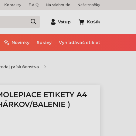
Kontakty
F.A.Q
Na stiahnutie
Naše značky
Košík
Vstup
Novinky
Správy
Vyhľadávač etikiet
edaj príslušenstva
MOLEPIACE ETIKETY A4
HÁRKOV/BALENIE )