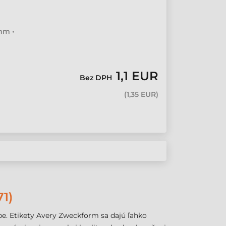
 mm •
1,1 EUR
Bez DPH
(
1,35 EUR
)
1)
e. Etikety Avery Zweckform sa dajú ľahko