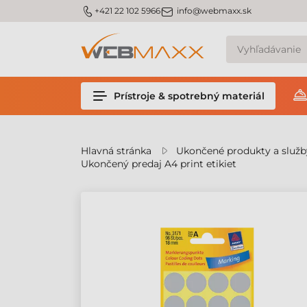
v
m_phone
m_email
+421 22 102 5966
info@webmaxx.sk
Prístroje & spotrebný materiál
Hlavná stránka
Ukončené produkty a služb
Ukončený predaj A4 print etikiet